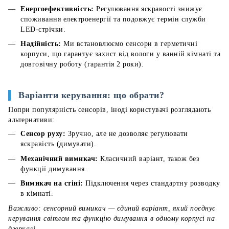
Енергоефективність:
Регулювання яскравості знижує
споживання електроенергії та подовжує термін служби
LED-стрічки.
Надійність:
Ми встановлюємо сенсори в герметичні
корпуси, що гарантує захист від вологи у ванній кімнаті та
довговічну роботу (гарантія 2 роки).
Варіанти керування: що обрати?
Попри популярність сенсорів, іноді користувачі розглядають
альтернативи:
Сенсор руху:
Зручно, але не дозволяє регулювати
яскравість (димувати).
Механічний вимикач:
Класичний варіант, також без
функції димування.
Вимикач на стіні:
Підключення через стандартну розводку
в кімнаті.
Важливо: сенсорний вимикач — єдиний варіант, який поєднує
керування світлом та функцію димування в одному корпусі на
дзеркалі.