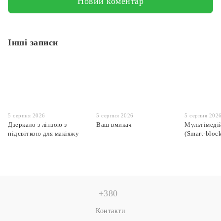
Новий коментар
Інші записи
5 серпня 2026
5 серпня 2026
5 серпня 202
Дзеркало з лінзою з
Ваш вмикач
Мультімеді
підсвіткою для макіяжу
(Smart-bloc
+380
Контакти