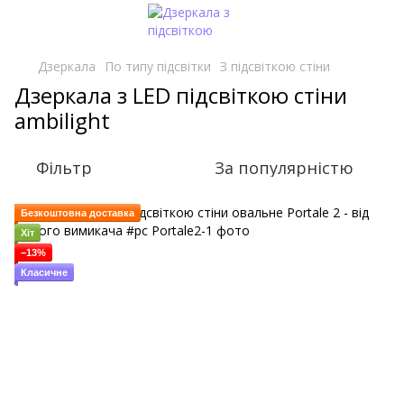
Дзеркала
По типу підсвітки
З підсвіткою стіни
Дзеркала з LED підсвіткою стіни
ambilight
Фільтр
За популярністю
Безкоштовна доставка
Хіт
−13%
Класичне