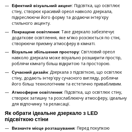
: Підсвітка, що освітлює
Ефектний візуальний акцент
стіну, створює красивий ореол навколо дзеркала,
підкреслюючи його форму та додаючи інтер'єру
стильного акценту.
: Таке дзеркало забезпечує
Покращене освітлення
додаткове освітлення, яке м'яко розсіюється по стіні,
створюючи приємну атмосферу в кімнаті.
: Світловий ореол
Візуальне збільшення простору
навколо дзеркала може візуально розширити простір,
роблячи кімнату більш відкритою та просторою.
: Дзеркала з підсвіткою, що освітлює
Сучасний дизайн
стіну, додають інтер'єру сучасного вигляду, роблячи
його більш технологічним та естетично привабливим.
: Підсвітка, що освітлює стіну,
Атмосферне освітлення
створює затишну та розслаблюючу атмосферу, ідеальну
для відпочинку та релаксації.
Як обрати ідеальне дзеркало з LED
підсвіткою стіни
: Перед покупкою
Визначте місце розташування