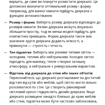
вирішіть, де саме ви плануєте розмістити дзеркало. Це
допоможе визначити оптимальний розмір і форму.
Наприклад, для ванної кімнати підійдуть дзеркала з
функцією антизапотівання.
: Виберіть розмір дзеркала відповідно до
Розмір і форма
розмірів кімнати. Великі дзеркала можуть візуально
збільшити простір, тоді як менші моделі підійдуть для
компактних приміщень. Форма дзеркала також має
значення: круглі дзеркала додають м'якості, а
прямокутні — строгість і чіткість.
: Виберіть між різними типами світла —
Тип підсвітки
холодним, теплим або нейтральним. Холодне світло
підходить для макіяжу, тепле створює затишну
атмосферу, а нейтральне є універсальним варіантом.
:
Відстань від дзеркала до стіни або інших об'єктів
Переконайтеся, що дзеркало розташоване на достатній
відстані від кутів або меблів, щоб світло могло вільно
розсіюватися по стіні. Це створить рівномірний
світловий ореол і підкреслить дизайн дзеркала. Якщо
дзеркало розміщене занадто близько до краю меблів
або стіни, підсвітка може бути частково заблокована,