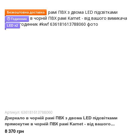
Безкоштовна доставка
🕑 Годинник
LED x2
Артикул: 636181613788060
Дзеркало в чорній рамі ПВХ з двома LED підсвітками
прямокутне в чорній ПВХ рамі Karnet - від вашого
вимикача та має годинник #kwf
8 370 грн