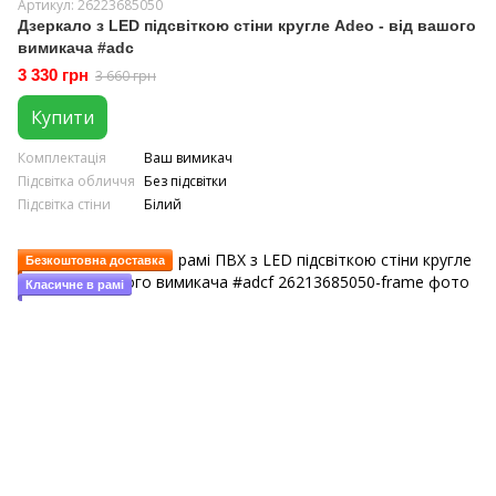
Артикул: 26223685050
Дзеркало з LED підсвіткою стіни кругле Adeo - від вашого
вимикача #adc
3 330 грн
3 660 грн
Купити
Комплектація
Ваш вимикач
Підсвітка обличчя
Без підсвітки
Підсвітка стіни
Білий
Безкоштовна доставка
Класичне в рамі