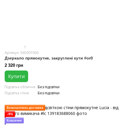
1
Артикул: 565007060
Дзеркало прямокутне, закруглені кути #or0
2 320 грн
Купити
Підсвітка обличчя
Без підсвітки
Підсвітка стіни
Без підсвітки
Безкоштовна доставка
−9%
Класичне