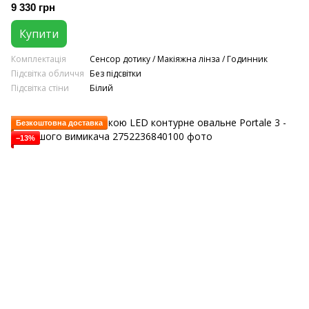
#adlwf
9 330 грн
Купити
Комплектація
Сенсор дотику / Макіяжна лінза / Годинник
Підсвітка обличчя
Без підсвітки
Підсвітка стіни
Білий
Безкоштовна доставка
−13%