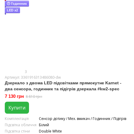
🕑 Годинник
LED x2
3
Артикул: 3361916313486080-dw
Дзеркало з двома LED підсвітками прямокутне Karnet -
два сенсора, годинник та підігрів дзеркала #kw2-spec
7 130 грн
8 810 грн
Купити
Комплектація
Сенсор дотику / Мех. вмикач / Годинник / Підігрів
Підсвітка обличчя
Білий
Підсвітка стіни
Double White