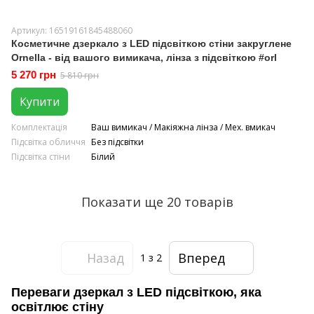
Артикул: 16519161845488060
Косметичне дзеркало з LED підсвіткою стіни закруглене
Ornella - від вашого вимикача, лінза з підсвіткою #orl
5 270 грн
5 810 грн
Купити
Комплектація
Ваш вимикач / Макіяжна лінза / Мех. вмикач
Підсвітка обличчя
Без підсвітки
Підсвітка стіни
Білий
Показати ще 20 товарів
Назад
Вперед
1
з 2
Переваги дзеркал з LED підсвіткою, яка
освітлює стіну