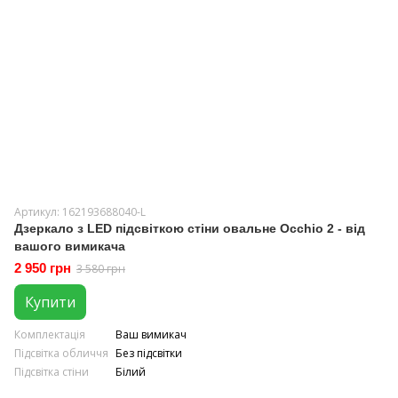
Артикул: 162193688040-L
Дзеркало з LED підсвіткою стіни овальне Occhio 2 - від
вашого вимикача
2 950 грн
3 580 грн
Купити
Комплектація
Ваш вимикач
Підсвітка обличчя
Без підсвітки
Підсвітка стіни
Білий