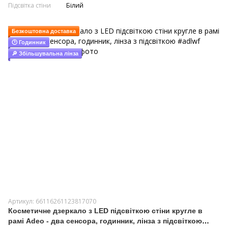
Підсвітка стіни
Білий
Безкоштовна доставка
🕑 Годинник
🔎 Збільшувальна лінза
Артикул: 66116261123817070
Косметичне дзеркало з LED підсвіткою стіни кругле в
рамі Adeo - два сенсора, годинник, лінза з підсвіткою