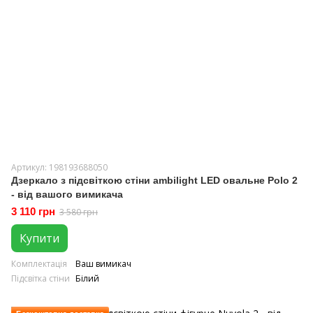
Артикул: 198193688050
Дзеркало з підсвіткою стіни ambilight LED овальне Polo 2
- від вашого вимикача
3 110 грн
3 580 грн
Купити
Комплектація
Ваш вимикач
Підсвітка стіни
Білий