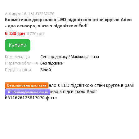
Артикул: 161161632387070
Косметичне дзеркало з LED підсвіткою стіни кругле Adeo
- два сенсора, лінза з підсвіткою #adl
6 130 грн
6 770 грн
Купити
Комплектація
Сенсор дотику / Макіяжна лінза
Підсвітка обличчя
Без підсвітки
Підсвітка стіни
Білий
Безкоштовна доставка
🔎 Збільшувальна лінза