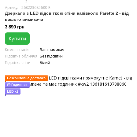
2
Артикул: 268223685680-R
Дзеркало з LED підсвіткою стіни напівколо Parette 2 - від
вашого вимикача
3 890 грн
Купити
Комплектація
Ваш вимикач
Підсвітка обличчя
Без підсвітки
Підсвітка стіни
Білий
Безкоштовна доставка
🕑 Годинник
LED x2