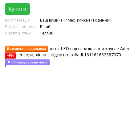
Купити
Комплектація
Ваш вимикач / Мех. вмикач / Годинник
Підсвітка обличчя
Білий
Підсвітка стіни
Теплий
Безкоштовна доставка
−9%
🔎 Збільшувальна лінза