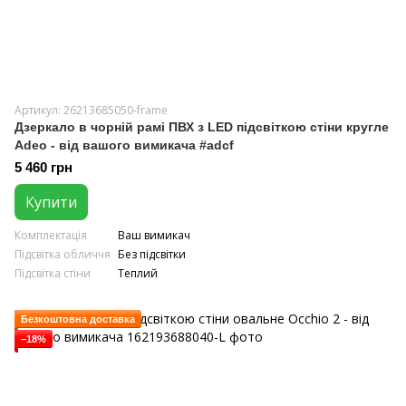
Артикул: 26213685050-frame
Дзеркало в чорній рамі ПВХ з LED підсвіткою стіни кругле
Adeo - від вашого вимикача #adcf
5 460 грн
Купити
Комплектація
Ваш вимикач
Підсвітка обличчя
Без підсвітки
Підсвітка стіни
Теплий
Безкоштовна доставка
−18%