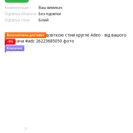
Комплектація
Ваш вимикач
Підсвітка обличчя
Без підсвітки
Підсвітка стіни
Білий
Безкоштовна доставка
−9%
Класичне
3