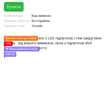
Купити
Комплектація
Ваш вимикач
Підсвітка обличчя
Без підсвітки
Підсвітка стіни
Теплий
Безкоштовна доставка
−9%
🔎 Збільшувальна лінза
LED x2