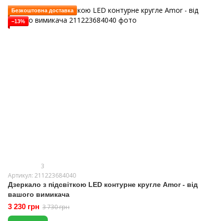
Безкоштовна доставка
−13%
3
Артикул: 211223684040
Дзеркало з підсвіткою LED контурне кругле Amor - від
вашого вимикача
3 230 грн
3 730 грн