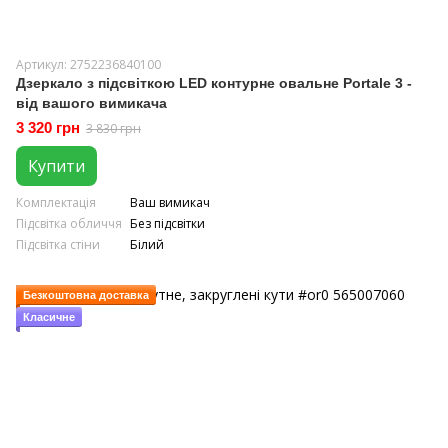
Артикул: 2752236840100
Дзеркало з підсвіткою LED контурне овальне Portale 3 -
від вашого вимикача
3 320 грн
3 830 грн
Купити
Комплектація
Ваш вимикач
Підсвітка обличчя
Без підсвітки
Підсвітка стіни
Білий
Безкоштовна доставка
Класичне