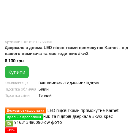
Артикул: 136181613788060
Дзеркало з двома LED підсвітками прямокутне Karnet - від
вашого вимикача та має годинник #kw2
6 130 грн
Купити
Комплектація
Ваш вимикач / Годинник / Підігрів
Підсвітка обличчя
Білий
Підсвітка стіни
Теплий
Безкоштовна доставка
Ідеальна пропозиція
Хіт
−19%