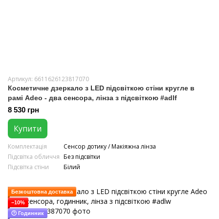
Артикул: 6611626123817070
Косметичне дзеркало з LED підсвіткою стіни кругле в
рамі Adeo - два сенсора, лінза з підсвіткою #adlf
8 530 грн
Купити
Комплектація
Сенсор дотику / Макіяжна лінза
Підсвітка обличчя
Без підсвітки
Підсвітка стіни
Білий
Безкоштовна доставка
−10%
🕑 Годинник