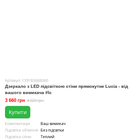
Артикул: 139183688060
Дзеркало з LED підсвіткою стіни прямокутне Lucia - від
вашого вимикача #lc
3 660 грн
4 020 грн
Купити
Комплектація
Ваш вимикач
Підсвітка обличчя
Без підсвітки
Підсвітка стіни
Теплий