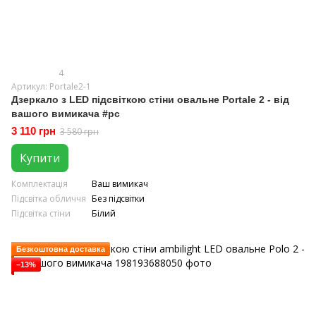
4
Артикул: Portale2-1
Дзеркало з LED підсвіткою стіни овальне Portale 2 - від
вашого вимикача #pc
3 110 грн
3 580 грн
Купити
Комплектація
Ваш вимикач
Підсвітка обличчя
Без підсвітки
Підсвітка стіни
Білий
Безкоштовна доставка
−13%