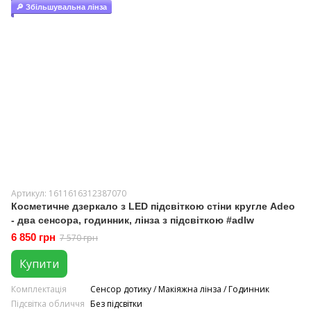
🔎 Збільшувальна лінза
Артикул: 1611616312387070
Косметичне дзеркало з LED підсвіткою стіни кругле Adeo
- два сенсора, годинник, лінза з підсвіткою #adlw
6 850 грн
7 570 грн
Купити
Комплектація
Сенсор дотику / Макіяжна лінза / Годинник
Підсвітка обличчя
Без підсвітки