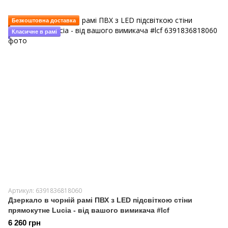
Безкоштовна доставка
Класичне в рамі
Артикул: 6391836818060
Дзеркало в чорній рамі ПВХ з LED підсвіткою стіни
прямокутне Lucia - від вашого вимикача #lcf
6 260 грн