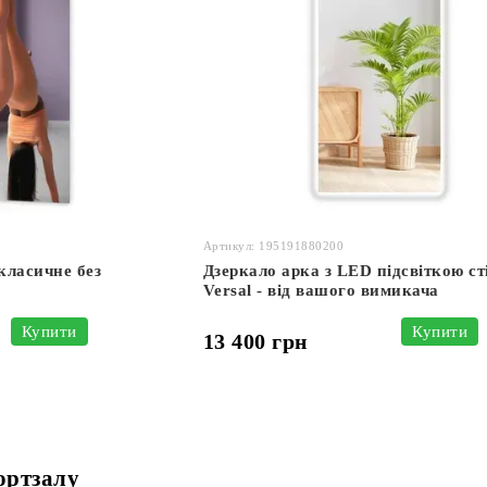
Артикул: 195191880200
класичне без
Дзеркало арка з LED підсвіткою ст
Versal - від вашого вимикача
Купити
Купити
13 400 грн
ортзалу