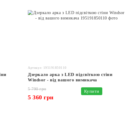
Артикул: 195191850110
іни
Дзеркало арка з LED підсвіткою стіни
Windsor - від вашого вимикача
5 790 грн
Купити
5 360 грн