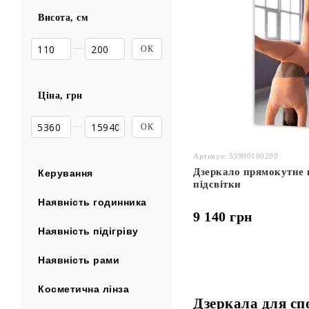
Висота, см
Від Висота, см
До Висота, см
ОК
Ціна, грн
Від Ціна, грн
До Ціна, грн
ОК
Артикул: 53900100200
Дзеркало прямокутне 
Керування
підсвітки
Наявність годинника
9 140 грн
Наявність підігріву
Наявність рами
Косметична лінза
Дзеркала для сп