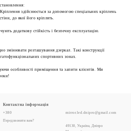
становлення:
Кріплення здійснюється за допомогою спеціальних кріплень
тіни, до якої його кріплять.
ують додаткову стійкість і безпечну експлуатацію.
но змінювати розташування дзеркал. Такі конструкції
агатофункціональних спортивних зонах.
уючи особливості приміщення та запити клієнтів. Ми
роки!
Контактна інформація
+380
mirror.led.dnipro@gmail.com
Передзвонити вам?
49130, Україна, Дніпро