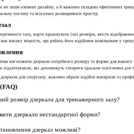
це не лише елемент дизайну, а й важлива складова ефективних тре
вильну поставу та візуально розширювати простір.
тзал
ортивного залу, варто враховувати їхні розміри, якість відображен
 має високу міцність, що робить його надійним помічником у трену
овлення
това виготовити дзеркало потрібного розміру та форми для вашого
и підсвічування, які допоможуть створити ідеальне освітлення для 
 дзеркала для спортзалу, важливо обрати надійні матеріали та проф
 (FAQ)
ий розмір дзеркала для тренажерного залу?
вити дзеркало нестандартної форми?
становлення дзеркал можливі?