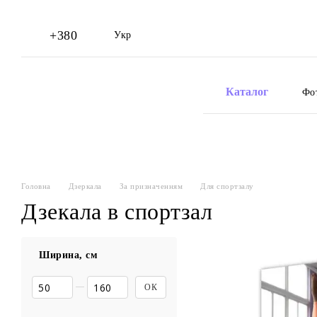
Перейти до основного контенту
+380
Укр
Каталог
Фо
Головна
Дзеркала
За призначенням
Для спортзалу
Дзекала в спортзал
Ширина, см
Від Ширина, см
До Ширина, см
ОК