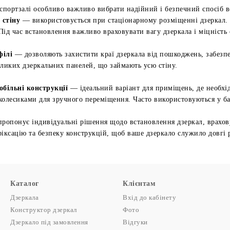
спортзалі особливо важливо вибрати надійний і безпечний спосіб в
 стіну
— використовується при стаціонарному розміщенні дзеркал. 
ід час встановлення важливо враховувати вагу дзеркала і міцність с
філі
— дозволяють захистити краї дзеркала від пошкоджень, забезпеч
еликих дзеркальних панелей, що займають усю стіну.
обільні конструкції
— ідеальний варіант для приміщень, де необхід
колесиками для зручного переміщення. Часто використовуються у б
пропонує індивідуальні рішення щодо встановлення дзеркал, врахов
іксацію та безпеку конструкцій, щоб ваше дзеркало служило довгі 
Каталог
Клієнтам
Дзеркала
Вхід до кабінету
Конструктор дзеркал
Фото
Дзеркало під замовлення
Відгуки