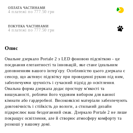
ОПЛАТА ЧАСТИНАМИ
4 платежі по 777.50 грн
ПОКУПКА ЧАСТИНАМИ
4 платежі по 777.50 грн
Опис
Овальне дзеркало Portale 2 з LED фоновою підсвіткою - це
поєднання елегантності та інновацій, яке стане ідеальним
доповненням вашого інтер'єру. Особливістю цього дзеркала є
сенсор, що активує підсвітку при проведенні рукою під ним,
забезпечуючи зручність і сучасний підхід до освітлення.
Овальна форма дзеркала додає простору м'якості та
вишуканості, роблячи його чудовим вибором для ванної
кімнати або гардеробної. Високоякісні матеріали забезпечують
довговічність і стійкість до вологи, а стильний дизайн
підкреслює ваш бездоганний смак. Дзеркало Portale 2 не лише
покращує освітлення, але й створює атмосферу комфорту та
розкоші у вашому домі.