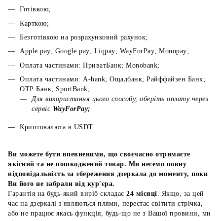
Готівкою;
Карткою;
Безготівкою на розрахунковий рахунок;
Apple pay; Google pay; Liqpay; WayForPay; Monopay;
Оплата частинами: ПриватБанк; Monobank;
Оплата частинами: A-bank; Ощадбанк; Райффайзен Банк;
ОТР Банк; SportBank;
Для використання цього способу, оберіть оплату через
сервіс
WayForPay;
Криптовалюта в USDT.
Ви можете бути впевненими, що своєчасно отримаєте
якісний та не пошкоджений товар. Ми несемо повну
відповідальність за збереження дзеркала до моменту, поки
Ви його не забрали від кур'єра.
Гарантія на будь-який виріб складає
24 місяці
. Якщо, за цей
час на дзеркалі з'являються плями, перестає світити стрічка,
або не працює якась функція, будь-що не з Вашої провини, ми