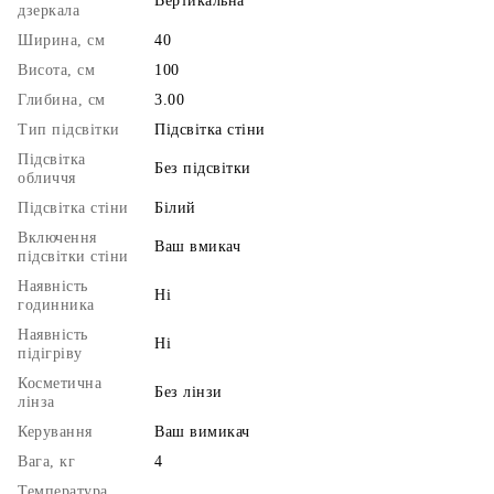
Вертикальна
дзеркала
Ширина, см
40
Висота, см
100
Глибина, см
3.00
Тип підсвітки
Підсвітка стіни
Підсвітка
Без підсвітки
обличчя
Підсвітка стіни
Білий
Включення
Ваш вмикач
підсвітки стіни
Наявність
Ні
годинника
Наявність
Ні
підігріву
Косметична
Без лінзи
лінза
Керування
Ваш вимикач
Вага, кг
4
Температура