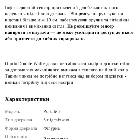
Інфрачервоний сенсор призначений для безконтактного
керування підсвіткою дзеркала. Він реагує на рух руки на
відстані більше ніж 10 см, забезпечуючи зручне та гігієнічне
вмикання і вимикання світла.
Не розміщуйте сенсор
навпроти змішувача — це може ускладнити доступ до нього
або призвести до хибних спрацювань.
Опція Double White дозволяє змінювати колір підсвітки стіни
за допомогою механічного вмикача з теплого на білий колір.
Таким чином не потрібно вагатися над вибором підсвітки -
вмикай потрібну під свій настрій
Характеристики
Модель
Portale 2
Тип дзеркала
З підсвіткою
Форма дзеркала
Фігурна
Орієнтація