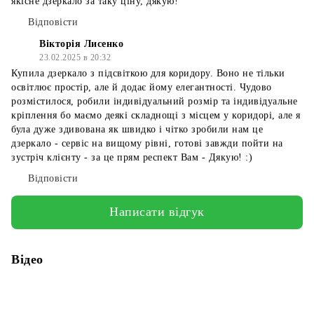
якісне дзеркало за таку ціну, дякую!
Відповісти
Вікторія Лисенко
23.02.2025 в 20:32
Купила дзеркало з підсвіткою для коридору. Воно не тільки
освітлює простір, але й додає йому елегантності. Чудово
розмістилося, робили індивідуальний розмір та індивідуальне
кріплення бо маємо деякі складнощі з місцем у коридорі, але я
була дуже здивована як швидко і чітко зробили нам це
дзеркало - сервіс на вищому рівні, готові завжди пойти на
зустріч клієнту - за це прям респект Вам - Дякую! :)
Відповісти
Написати відгук
Відео