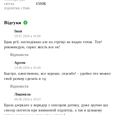
світла
6500К
підсвітки стіни
Відгуки
4
Іван
20.07.2026 в 16:06
Брав ргб, несподівано але на стрічці не видно точок. Топ!
рекомендую, сервіс якість все ок!
Відповісти
Артем
24.06.2026 в 16:40
Быстро, качественно, все хорошо, спасибо! - удобно что можно
свой размер сделать и тд.
Відповісти
Людмила
08.06.2026 в 10:03
Брала дзеркало у коридор з сенсором дотику, дуже зручно що
сенсор світится при вимкненій підсвітці, а так в цількому