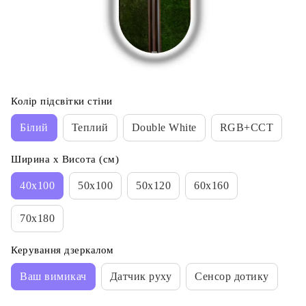
Колір підсвітки стіни
Білий
Теплий
Double White
RGB+CCT
Ширина х Висота (см)
40x100
50x100
50x120
60x160
70x180
Керування дзеркалом
Ваш вимикач
Датчик руху
Сенсор дотику