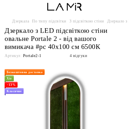
Дзеркала
По типу підсвітки
З підсвіткою стіни
Дзеркало з 
Дзеркало з LED підсвіткою стіни
овальне Portale 2 - від вашого
вимикача #pc 40x100 см 6500К
Артикул:
Portale2-1
4 відгуки
Безкоштовна доставка
Хіт
−13%
Класичне