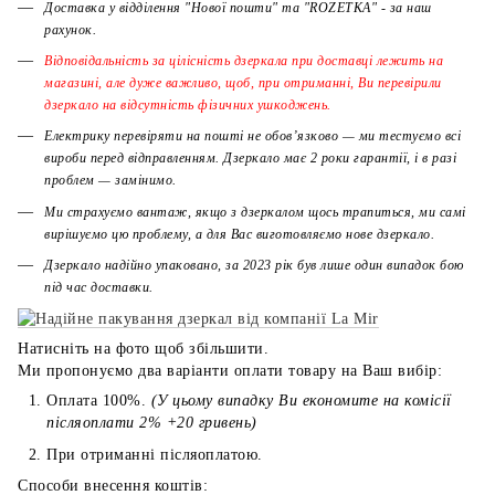
Доставка у відділення "Нової пошти" та "ROZETKA" - за наш
рахунок.
Відповідальність за цілісність дзеркала при доставці лежить на
магазині, але дуже важливо, щоб, при отриманні, Ви перевірили
дзеркало на відсутність фізичних ушкоджень.
Електрику перевіряти на пошті не обов’язково — ми тестуємо всі
вироби перед відправленням. Дзеркало має 2 роки гарантії, і в разі
проблем — замінимо.
Ми страхуємо вантаж, якщо з дзеркалом щось трапиться, ми самі
вирішуємо цю проблему, а для Вас виготовляємо нове дзеркало.
Дзеркало надійно упаковано, за 2023 рік був лише один випадок бою
під час доставки.
Натисніть на фото щоб збільшити.
Ми пропонуємо два варіанти оплати товару на Ваш вибір:
Оплата 100%.
(У цьому випадку Ви економите на комісії
післяоплати 2% +20 гривень)
При отриманні післяоплатою.
Способи внесення коштів: