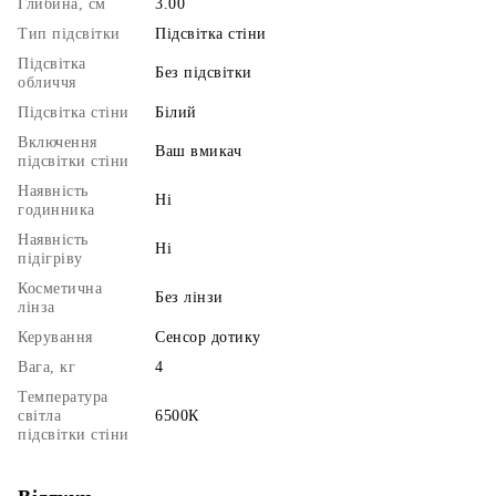
Глибина, см
3.00
Тип підсвітки
Підсвітка стіни
Підсвітка
Без підсвітки
обличчя
Підсвітка стіни
Білий
Включення
Ваш вмикач
підсвітки стіни
Наявність
Ні
годинника
Наявність
Ні
підігріву
Косметична
Без лінзи
лінза
Керування
Сенсор дотику
Вага, кг
4
Температура
світла
6500К
підсвітки стіни