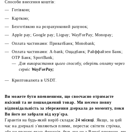
Способи внесення коштів:
Готівкою;
Карткою;
Безготівкою на розрахунковий рахунок;
Apple pay; Google pay; Liqpay; WayForPay; Monopay;
Оплата частинами: ПриватБанк; Monobank;
Оплата частинами: A-bank; Ощадбанк; Райффайзен Банк;
ОТР Банк; SportBank;
Для використання цього способу, оберіть оплату через
сервіс
WayForPay;
Криптовалюта в USDT.
Ви можете бути впевненими, що своєчасно отримаєте
якісний та не пошкоджений товар. Ми несемо повну
відповідальність за збереження дзеркала до моменту, поки
Ви його не забрали від кур'єра.
Гарантія на будь-який виріб складає
24 місяці
. Якщо, за цей
час на дзеркалі з'являються плями, перестає світити стрічка,
або не працює якась функція, будь-що не з Вашої провини, ми