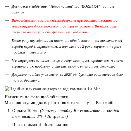
Доставка у відділення "Нової пошти" та "ROZETKA" - за наш
рахунок.
Відповідальність за цілісність дзеркала при доставці лежить на
магазині, але дуже важливо, щоб, при отриманні, Ви перевірили
дзеркало на відсутність фізичних ушкоджень.
Електрику перевіряти на пошті не обов’язково — ми тестуємо всі
вироби перед відправленням. Дзеркало має 2 роки гарантії, і в разі
проблем — замінимо.
Ми страхуємо вантаж, якщо з дзеркалом щось трапиться, ми самі
вирішуємо цю проблему, а для Вас виготовляємо нове дзеркало.
Дзеркало надійно упаковано, за 2023 рік був лише один випадок бою
під час доставки.
Натисніть на фото щоб збільшити.
Ми пропонуємо два варіанти оплати товару на Ваш вибір:
Оплата 100%.
(У цьому випадку Ви економите на комісії
післяоплати 2% +20 гривень)
При отриманні післяоплатою.