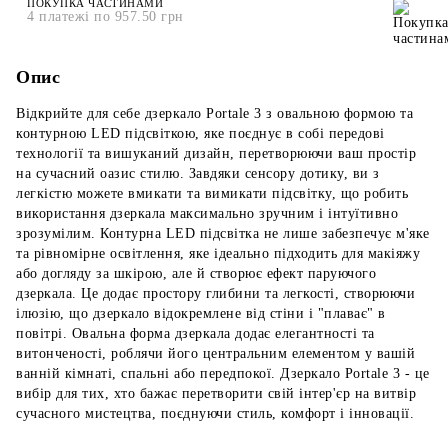
ПОКУПКА ЧАСТИНАМИ
4 платежі по 957.50 грн
Опис
Відкрийте для себе дзеркало Portale 3 з овальною формою та
контурною LED підсвіткою, яке поєднує в собі передові
технології та вишуканий дизайн, перетворюючи ваш простір
на сучасний оазис стилю. Завдяки сенсору дотику, ви з
легкістю можете вмикати та вимикати підсвітку, що робить
використання дзеркала максимально зручним і інтуїтивно
зрозумілим. Контурна LED підсвітка не лише забезпечує м'яке
та рівномірне освітлення, яке ідеально підходить для макіяжу
або догляду за шкірою, але й створює ефект паруючого
дзеркала. Це додає простору глибини та легкості, створюючи
ілюзію, що дзеркало відокремлене від стіни і "плаває" в
повітрі. Овальна форма дзеркала додає елегантності та
витонченості, роблячи його центральним елементом у вашій
ванній кімнаті, спальні або передпокої. Дзеркало Portale 3 - це
вибір для тих, хто бажає перетворити свій інтер'єр на витвір
сучасного мистецтва, поєднуючи стиль, комфорт і інновації.