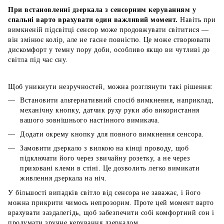
При встановленні дзеркала з сенсорним керуванням у
спальні варто врахувати один важливий момент.
Навіть при
вимкненій підсвітці сенсор може продовжувати світитися —
він змінює колір, але не гасне повністю. Це може створювати
дискомфорт у темну пору доби, особливо якщо ви чутливі до
світла під час сну.
Щоб уникнути незручностей, можна розглянути такі рішення:
Встановити альтернативний спосіб вимкнення, наприклад,
механічну кнопку, датчик руху руки або використання
вашого зовнішнього настінного вимикача.
Додати окрему кнопку для повного вимкнення сенсора.
Замовити дзеркало з вилкою на кінці проводу, щоб
підключати його через звичайну розетку, а не через
приховані клеми в стіні. Це дозволить легко вимикати
живлення дзеркала на ніч.
У більшості випадків світло від сенсора не заважає, і його
можна прикрити чимось непрозорим. Проте цей момент варто
врахувати заздалегідь, щоб забезпечити собі комфортний сон і
продумати зручне керування дзеркалом.