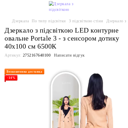
Дзеркала
По типу підсвітки
З підсвіткою стіни
Дзеркало з 
Дзеркало з підсвіткою LED контурне
овальне Portale 3 - з сенсором дотику
40x100 см 6500К
Артикул:
2752167640100
Написати відгук
Безкоштовна доставка
−14%