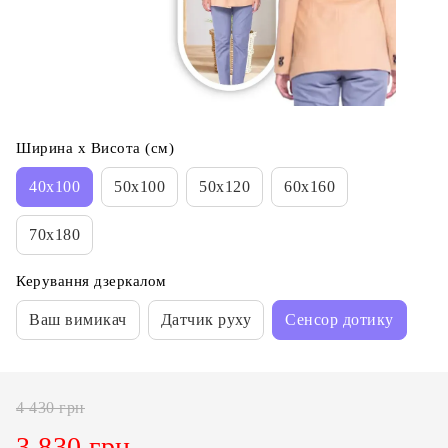
Ширина х Висота (см)
40x100
50x100
50x120
60x160
70x180
Керування дзеркалом
Ваш вимикач
Датчик руху
Сенсор дотику
4 430 грн
3 830 грн