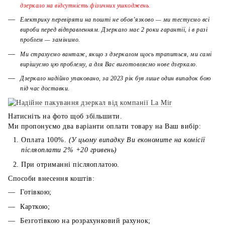
дзеркало на відсутність фізичних ушкоджень.
Електрику перевіряти на пошті не обов’язково — ми тестуємо всі
вироби перед відправленням. Дзеркало має 2 роки гарантії, і в разі
проблем — замінимо.
Ми страхуємо вантаж, якщо з дзеркалом щось трапиться, ми самі
вирішуємо цю проблему, а для Вас виготовляємо нове дзеркало.
Дзеркало надійно упаковано, за 2023 рік був лише один випадок бою
під час доставки.
Натисніть на фото щоб збільшити.
Ми пропонуємо два варіанти оплати товару на Ваш вибір:
Оплата 100%.
(У цьому випадку Ви економите на комісії
післяоплати 2% +20 гривень)
При отриманні післяоплатою.
Способи внесення коштів:
Готівкою;
Карткою;
Безготівкою на розрахунковий рахунок;