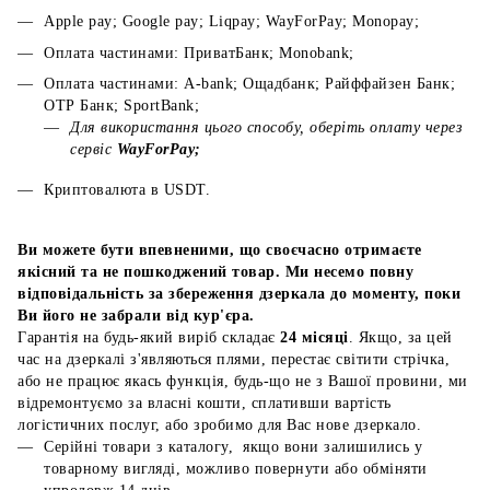
Apple pay; Google pay; Liqpay; WayForPay; Monopay;
Оплата частинами: ПриватБанк; Monobank;
Оплата частинами: A-bank; Ощадбанк; Райффайзен Банк;
ОТР Банк; SportBank;
Для використання цього способу, оберіть оплату через
сервіс
WayForPay;
Криптовалюта в USDT.
Ви можете бути впевненими, що своєчасно отримаєте
якісний та не пошкоджений товар. Ми несемо повну
відповідальність за збереження дзеркала до моменту, поки
Ви його не забрали від кур'єра.
Гарантія на будь-який виріб складає
24 місяці
. Якщо, за цей
час на дзеркалі з'являються плями, перестає світити стрічка,
або не працює якась функція, будь-що не з Вашої провини, ми
відремонтуємо за власні кошти, сплативши вартість
логістичних послуг, або зробимо для Вас нове дзеркало.
Серійні товари з каталогу, якщо вони залишились у
товарному вигляді, можливо повернути або обміняти