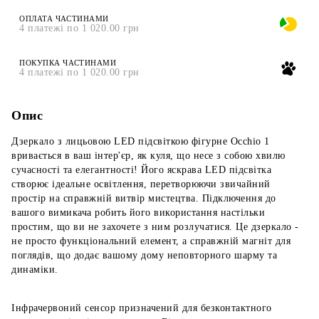
ОПЛАТА ЧАСТИНАМИ
4 платежі по 1 020.00 грн
ПОКУПКА ЧАСТИНАМИ
4 платежі по 1 020.00 грн
Опис
Дзеркало з лицьовою LED підсвіткою фігурне Occhio 1
вривається в ваш інтер'єр, як куля, що несе з собою хвилю
сучасності та елегантності! Його яскрава LED підсвітка
створює ідеальне освітлення, перетворюючи звичайний
простір на справжній витвір мистецтва. Підключення до
вашого вимикача робить його використання настільки
простим, що ви не захочете з ним розлучатися. Це дзеркало -
не просто функціональний елемент, а справжній магніт для
поглядів, що додає вашому дому неповторного шарму та
динаміки.
Інфрачервоний сенсор призначений для безконтактного