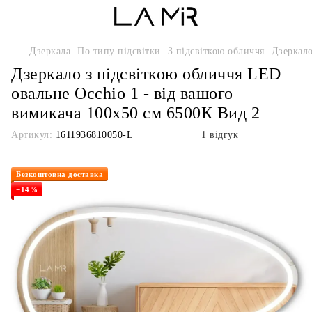
Дзеркала
По типу підсвітки
З підсвіткою обличчя
Дзеркало
Дзеркало з підсвіткою обличчя LED
овальне Occhio 1 - від вашого
вимикача 100х50 см 6500К Вид 2
Артикул:
1611936810050-L
1 відгук
Безкоштовна доставка
−14%