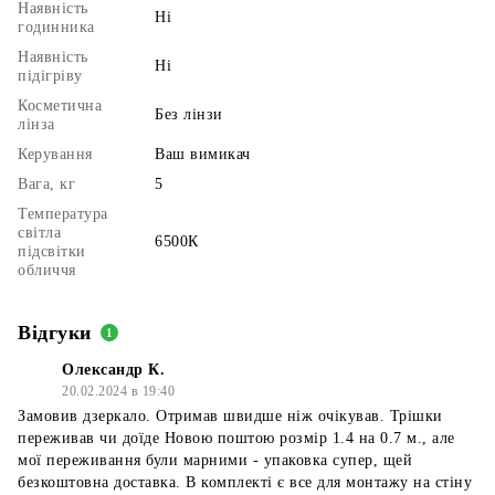
Наявність
Ні
годинника
Наявність
Ні
підігріву
Косметична
Без лінзи
лінза
Керування
Ваш вимикач
Вага, кг
5
Температура
світла
6500К
підсвітки
обличчя
Відгуки
1
Олександр К.
20.02.2024 в 19:40
Замовив дзеркало. Отримав швидше ніж очікував. Трішки
переживав чи доїде Новою поштою розмір 1.4 на 0.7 м., але
мої переживання були марними - упаковка супер, щей
безкоштовна доставка. В комплекті є все для монтажу на стіну