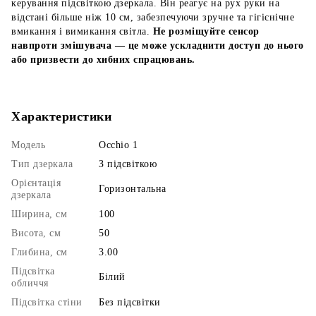
керування підсвіткою дзеркала. Він реагує на рух руки на
відстані більше ніж 10 см, забезпечуючи зручне та гігієнічне
вмикання і вимикання світла.
Не розміщуйте сенсор
навпроти змішувача — це може ускладнити доступ до нього
або призвести до хибних спрацювань.
Характеристики
Модель
Occhio 1
Тип дзеркала
З підсвіткою
Орієнтація
Горизонтальна
дзеркала
Ширина, см
100
Висота, см
50
Глибина, см
3.00
Підсвітка
Білий
обличчя
Підсвітка стіни
Без підсвітки