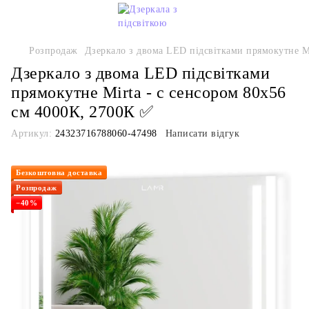
Розпродаж
Дзеркало з двома LED підсвітками прямокутне Mi
Дзеркало з двома LED підсвітками
прямокутне Mirta - с сенсором 80x56
см 4000К, 2700К ✅
Артикул:
24323716788060-47498
Написати відгук
Безкоштовна доставка
Розпродаж
−40%