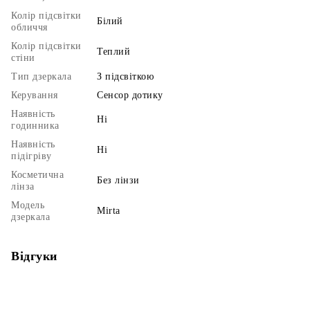
Колір підсвітки
Білий
обличчя
Колір підсвітки
Теплий
стіни
Тип дзеркала
З підсвіткою
Керування
Сенсор дотику
Наявність
Ні
годинника
Наявність
Ні
підігріву
Косметична
Без лінзи
лінза
Модель
Mirta
дзеркала
Відгуки