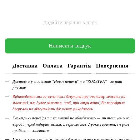
Додайте перший відгук
Написати відгук
Доставка
Оплата
Гарантія
Повернення
Доставка у відділення "Нової пошти" та "ROZETKA" - за наш
рахунок.
Відповідальність за цілісність дзеркала при доставці лежить на
магазині, але дуже важливо, щоб, при отриманні, Ви перевірили
дзеркало на відсутність фізичних ушкоджень.
Електрику перевіряти на пошті не обов’язково — ми тестуємо всі
вироби перед відправленням. Дзеркало має 2 роки гарантії, і в разі
проблем — замінимо.
Ми страхуємо вантаж, якщо з дзеркалом щось трапиться, ми самі