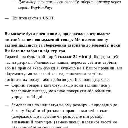
Для використання цього способу, оберіть оплату через
сервіс
WayForPay;
Криптовалюта в USDT.
Ви можете бути впевненими, що своєчасно отримаєте
якісний та не пошкоджений товар. Ми несемо повну
відповідальність за збереження дзеркала до моменту, поки
Ви його не забрали від кур'єра.
Гарантія на будь-який виріб складає
24 місяці
. Якщо, за цей
час на дзеркалі з'являються плями, перестає світити стрічка,
або не працює якась функція, будь-що не з Вашої провини, ми
відремонтуємо за власні кошти, сплативши вартість
логістичних послуг, або зробимо для Вас нове дзеркало.
Серійні товари з каталогу, якщо вони залишились у
товарному вигляді, можливо повернути або обміняти
упродовж 14 днів.
Замовлення по індивідуальному розміру - відповідно до
Закону України «Про захист прав споживачів» скло
(дзеркало), що нарізане чи розкроєне під розмір,
визначений покупцем (замовником), належної якості не
підлягає обміну (поверненню).