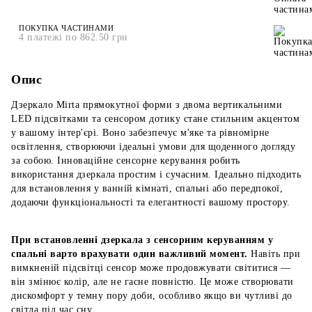
ПОКУПКА ЧАСТИНАМИ
4 платежі по 862.50 грн
Опис
Дзеркало Mirta прямокутної форми з двома вертикальними
LED підсвітками та сенсором дотику стане стильним акцентом
у вашому інтер'єрі. Воно забезпечує м'яке та рівномірне
освітлення, створюючи ідеальні умови для щоденного догляду
за собою. Інноваційне сенсорне керування робить
використання дзеркала простим і сучасним. Ідеально підходить
для встановлення у ванній кімнаті, спальні або передпокої,
додаючи функціональності та елегантності вашому простору.
При встановленні дзеркала з сенсорним керуванням у
спальні варто врахувати один важливий момент.
Навіть при
вимкненій підсвітці сенсор може продовжувати світитися —
він змінює колір, але не гасне повністю. Це може створювати
дискомфорт у темну пору доби, особливо якщо ви чутливі до
світла під час сну.