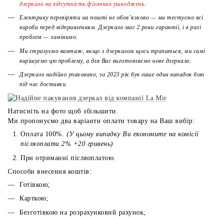
дзеркало на відсутність фізичних ушкоджень.
Електрику перевіряти на пошті не обов’язково — ми тестуємо всі
вироби перед відправленням. Дзеркало має 2 роки гарантії, і в разі
проблем — замінимо.
Ми страхуємо вантаж, якщо з дзеркалом щось трапиться, ми самі
вирішуємо цю проблему, а для Вас виготовляємо нове дзеркало.
Дзеркало надійно упаковано, за 2023 рік був лише один випадок бою
під час доставки.
Натисніть на фото щоб збільшити.
Ми пропонуємо два варіанти оплати товару на Ваш вибір:
Оплата 100%.
(У цьому випадку Ви економите на комісії
післяоплати 2% +20 гривень)
При отриманні післяоплатою.
Способи внесення коштів:
Готівкою;
Карткою;
Безготівкою на розрахунковий рахунок;