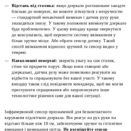
Відстань від столика:
якщо дзеркало розташоване занадто
близько до поверхні, ви можете зіткнутися з незручністю
— стандартний механічний вимикач і датчик руху руки
знаходяться знизу. У такому положенні ввімкнути дзеркало
буде проблематично. У цьому випадку краще звернутися
до консультанта, щоб перенести систему ввімкнення у
більш зручне місце. Або обрати сенсор дотику. Такий
спосіб ввімкнення відносно зручний та сенсор видно у
темряві.
Навколишні поверхні:
зверніть увагу на сам столик,
стіни чи предмети поруч. Якщо вони глянцеві або
дзеркальні, датчик руху може помилково реагувати на
відбиття та спрацьовувати без вашої участі. У такому
випадку також слід повідомити менеджера, щоб ми могли
приглушити спрацювання або запропонувати інше
технологічне рішення саме для вашої ситуації.
Інфрачервоний сенсор призначений для безконтактного
керування підсвіткою дзеркала. Він реагує на рух руки на
відстані більше ніж 10 см, забезпечуючи зручне та гігієнічне
вмикання і вимикання світла.
Не розміщуйте сенсор