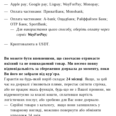
Apple pay; Google pay; Liqpay; WayForPay; Monopay;
Оплата частинами: ПриватБанк; Monobank;
Оплата частинами: A-bank; Ощадбанк; Райффайзен Банк;
ОТР Банк; SportBank;
Для використання цього способу, оберіть оплату через
сервіс
WayForPay;
Криптовалюта в USDT.
Ви можете бути впевненими, що своєчасно отримаєте
якісний та не пошкоджений товар. Ми несемо повну
відповідальність за збереження дзеркала до моменту, поки
Ви його не забрали від кур'єра.
Гарантія на будь-який виріб складає
24 місяці
. Якщо, за цей
час на дзеркалі з'являються плями, перестає світити стрічка,
або не працює якась функція, будь-що не з Вашої провини, ми
відремонтуємо за власні кошти, сплативши вартість
логістичних послуг, або зробимо для Вас нове дзеркало.
Серійні товари з каталогу, якщо вони залишились у
товарному вигляді, можливо повернути або обміняти
упродовж 14 днів.