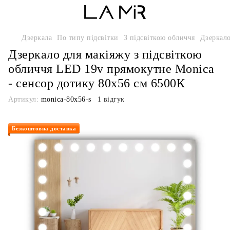
Дзеркала
По типу підсвітки
З підсвіткою обличчя
Дзеркало
Дзеркало для макіяжу з підсвіткою
обличчя LED 19v прямокутне Monica
- сенсор дотику 80x56 см 6500К
Артикул:
monica-80x56-s
1 відгук
Безкоштовна доставка