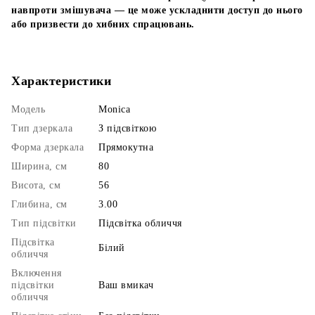
навпроти змішувача — це може ускладнити доступ до нього
або призвести до хибних спрацювань.
Характеристики
Модель
Monica
Тип дзеркала
З підсвіткою
Форма дзеркала
Прямокутна
Ширина, см
80
Висота, см
56
Глибина, см
3.00
Тип підсвітки
Підсвітка обличчя
Підсвітка
Білий
обличчя
Включення
підсвітки
Ваш вмикач
обличчя