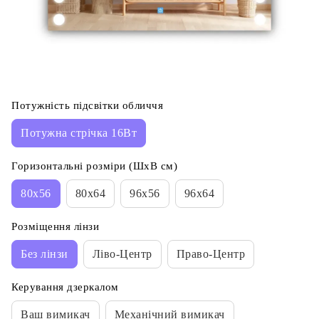
Потужність підсвітки обличчя
Потужна стрічка 16Вт
Горизонтальні розміри (ШхВ см)
80x56
80x64
96x56
96x64
Розміщення лінзи
Без лінзи
Ліво-Центр
Право-Центр
Керування дзеркалом
Ваш вимикач
Механічний вимикач