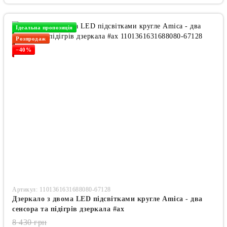
Ідеальна пропозиція
Розпродаж
−40%
Артикул: 1101361631688080-67128
Дзеркало з двома LED підсвітками кругле Amica - два
сенсора та підігрів дзеркала #ax
8 430 грн