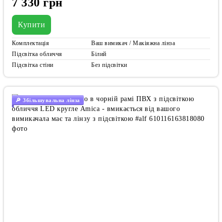
7 330 грн
Купити
Комплектація
Ваш вимикач / Макіяжна лінза
Підсвітка обличчя
Білий
Підсвітка стіни
Без підсвітки
🔎 Збільшувальна лінза