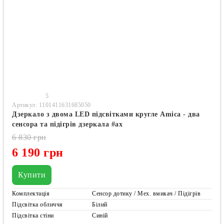
5
Артикул: 1101411631685050
Дзеркало з двома LED підсвітками кругле Amica - два
сенсора та підігрів дзеркала #ax
6 830 грн
6 190 грн
Купити
Комплектація
Сенсор дотику / Мех. вмикач / Підігрів
Підсвітка обличчя
Білий
Підсвітка стіни
Синій