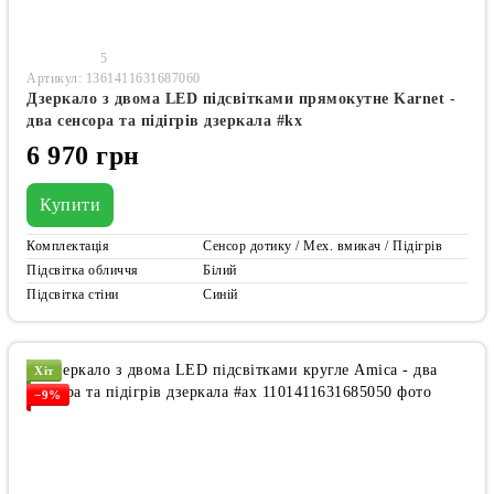
5
Артикул: 1361411631687060
Дзеркало з двома LED підсвітками прямокутне Karnet -
два сенсора та підігрів дзеркала #kx
6 970 грн
Купити
Комплектація
Сенсор дотику / Мех. вмикач / Підігрів
Підсвітка обличчя
Білий
Підсвітка стіни
Синій
Хіт
−9%