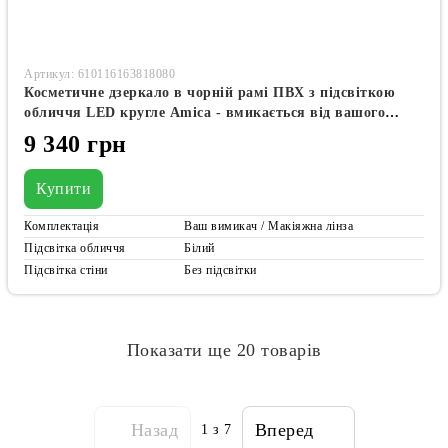
Артикул: 610116163818080
Косметичне дзеркало в чорній рамі ПВХ з підсвіткою
обличчя LED кругле Amica - вмикається від вашого
вимикачала має та лінзу з підсвіткою #alf
9 340 грн
Купити
Комплектація
Ваш вимикач / Макіяжна лінза
Підсвітка обличчя
Білий
Підсвітка стіни
Без підсвітки
Показати ще 20 товарів
Назад
Вперед
1
з 7