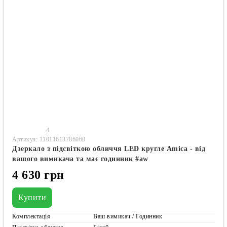
4
Артикул: 11011613786060
Дзеркало з підсвіткою обличчя LED кругле Amica - від
вашого вимикача та має годинник #aw
4 630 грн
Купити
Комплектація
Ваш вимикач / Годинник