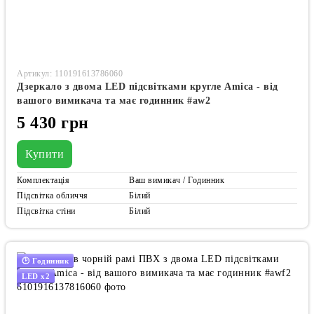
Артикул: 110191613786060
Дзеркало з двома LED підсвітками кругле Amica - від
вашого вимикача та має годинник #aw2
5 430 грн
Купити
Комплектація
Ваш вимикач / Годинник
Підсвітка обличчя
Білий
Підсвітка стіни
Білий
🕑 Годинник
LED x2