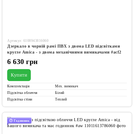
Артикул: 6108943816060
Дзеркало в чорній рамі ПВХ з двома LED підсвітками
кругле Amica - з двома механічними вимикачами #acf2
6 630 грн
Купити
Комплектація
Мех. вимикач
Підсвітка обличчя
Білий
Підсвітка стіни
Теплий
🕑 Годинник