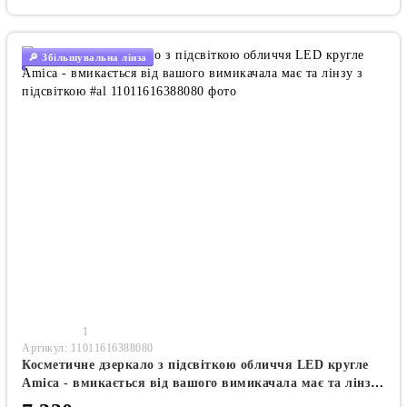
🔎 Збільшувальна лінза
1
Артикул: 11011616388080
Косметичне дзеркало з підсвіткою обличчя LED кругле
Amica - вмикається від вашого вимикачала має та лінзу
з підсвіткою #al