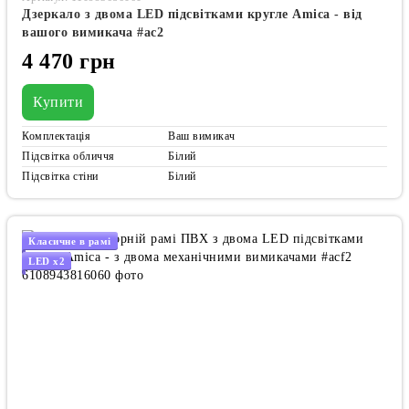
Дзеркало з двома LED підсвітками кругле Amica - від
вашого вимикача #ac2
4 470 грн
Купити
Комплектація
Ваш вимикач
Підсвітка обличчя
Білий
Підсвітка стіни
Білий
Класичне в рамі
LED x2