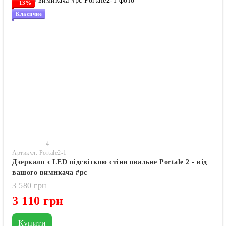
−13%
Класичне
4
Артикул: Portale2-1
Дзеркало з LED підсвіткою стіни овальне Portale 2 - від
вашого вимикача #pc
3 580 грн
3 110 грн
Купити