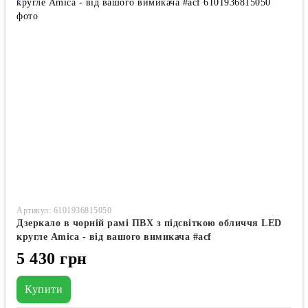
Артикул: 6101936815050
Дзеркало в чорній рамі ПВХ з підсвіткою обличчя LED
кругле Amica - від вашого вимикача #acf
5 430 грн
Купити