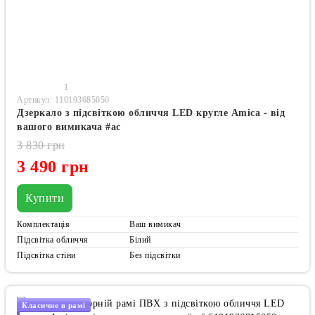
1
Артикул: 110193685050
Дзеркало з підсвіткою обличчя LED кругле Amica - від
вашого вимикача #ac
3 830 грн
3 490 грн
Купити
Комплектація
Ваш вимикач
Підсвітка обличчя
Білий
Підсвітка стіни
Без підсвітки
Класичне в рамі