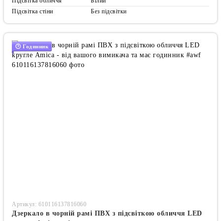
Підсвітка обличчя
Білий
Підсвітка стіни
Без підсвітки
🕑 Годинник
Артикул: 610116137816060
Дзеркало в чорній рамі ПВХ з підсвіткою обличчя LED