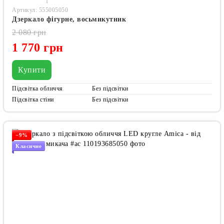
1
Артикул: 555005050
Дзеркало фігурне, восьмикутник
2 080 грн
1 770 грн
Купити
Підсвітка обличчя
Без підсвітки
Підсвітка стіни
Без підсвітки
−9%
Класичне