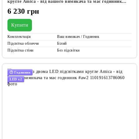
кругле Amica - від вашого вимикача та має годинник
#awf
6 230 грн
Купити
Комплектація
Ваш вимикач / Годинник
Підсвітка обличчя
Білий
Підсвітка стіни
Без підсвітки
🕑 Годинник
LED x2