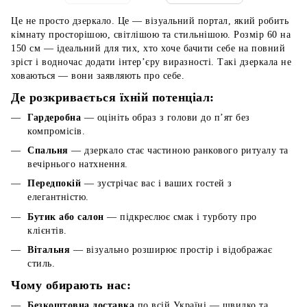
Це не просто дзеркало. Це — візуальний портал, який робить
кімнату просторішою, світлішою та стильнішою. Розмір 60 на
150 см — ідеальний для тих, хто хоче бачити себе на повний
зріст і водночас додати інтер’єру виразності. Такі дзеркала не
ховаються — вони заявляють про себе.
Де розкривається їхній потенціал:
Гардеробна
— оцініть образ з голови до п’ят без
компромісів.
Спальня
— дзеркало стає частиною ранкового ритуалу та
вечірнього натхнення.
Передпокій
— зустрічає вас і ваших гостей з
елегантністю.
Бутик або салон
— підкреслює смак і турботу про
клієнтів.
Вітальня
— візуально розширює простір і відображає
стиль.
Чому обирають нас:
Безкоштовна доставка
по всій Україні — швидко та