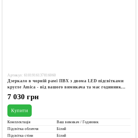
Артикул: 6101916137816060
Дзеркало в чорній рамі ПВХ з двома LED підсвітками
кругле Amica - від вашого вимикача та має годинник
#awf2
7 030 грн
Купити
Комплектація
Ваш вимикач / Годинник
Підсвітка обличчя
Білий
Підсвітка стіни
Білий