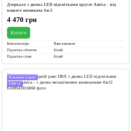
Дзеркало з двома LED підсвітками кругле Amica - від
вашого вимикача #ac2
4 470 грн
Купити
Комплектація
Ваш вимикач
Підсвітка обличчя
Білий
Підсвітка стіни
Білий
Класичне в рамі
LED x2