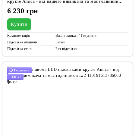
кругле Amica - від вашого вимикача та має годинник
#awf
6 230 грн
Купити
Комплектація
Ваш вимикач / Годинник
Підсвітка обличчя
Білий
Підсвітка стіни
Без підсвітки
🕑 Годинник
LED x2