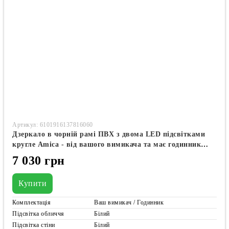
Артикул: 6101916137816060
Дзеркало в чорній рамі ПВХ з двома LED підсвітками
кругле Amica - від вашого вимикача та має годинник
#awf2
7 030 грн
Купити
Комплектація
Ваш вимикач / Годинник
Підсвітка обличчя
Білий
Підсвітка стіни
Білий