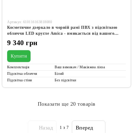
Артикул: 610116163818080
Косметичне дзеркало в чорній рамі ПВХ з підсвіткою
обличчя LED кругле Amica - вмикається від вашого
вимикачала має та лінзу з підсвіткою #alf
9 340 грн
Купити
Комплектація
Ваш вимикач / Макіяжна лінза
Підсвітка обличчя
Білий
Підсвітка стіни
Без підсвітки
Показати ще 20 товарів
Назад
Вперед
1
з 7