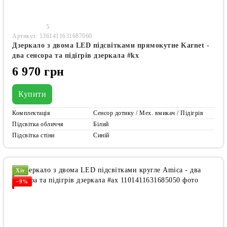
5
Артикул: 1361411631687060
Дзеркало з двома LED підсвітками прямокутне Karnet -
два сенсора та підігрів дзеркала #kx
6 970 грн
Купити
Комплектація
Сенсор дотику / Мех. вмикач / Підігрів
Підсвітка обличчя
Білий
Підсвітка стіни
Синій
Хіт
−9%