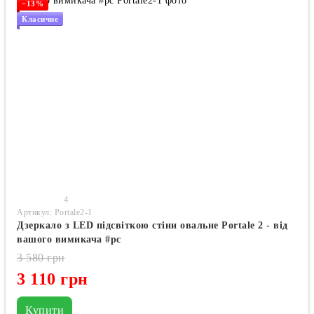
−13%
Класичне
4
Артикул: Portale2-1
Дзеркало з LED підсвіткою стіни овальне Portale 2 - від
вашого вимикача #pc
3 580 грн
3 110 грн
Купити