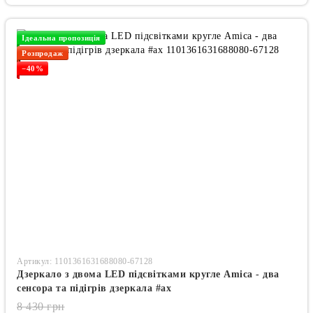
Ідеальна пропозиція
Розпродаж
−40%
Артикул: 1101361631688080-67128
Дзеркало з двома LED підсвітками кругле Amica - два
сенсора та підігрів дзеркала #ax
8 430 грн