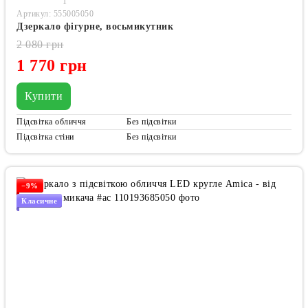
1
Артикул: 555005050
Дзеркало фігурне, восьмикутник
2 080 грн
1 770 грн
Купити
Підсвітка обличчя
Без підсвітки
Підсвітка стіни
Без підсвітки
−9%
Класичне