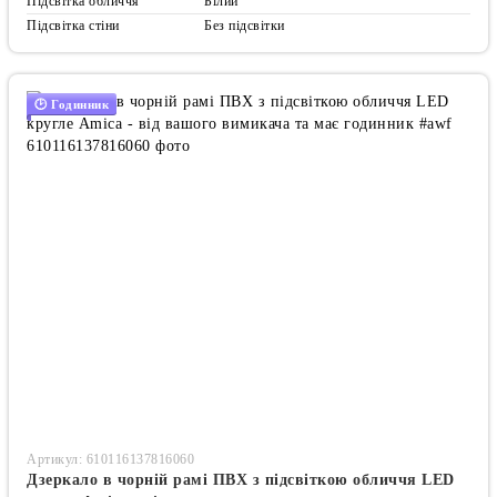
Підсвітка обличчя
Білий
Підсвітка стіни
Без підсвітки
🕑 Годинник
Артикул: 610116137816060
Дзеркало в чорній рамі ПВХ з підсвіткою обличчя LED