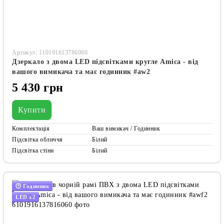
Артикул: 110191613786060
Дзеркало з двома LED підсвітками кругле Amica - від
вашого вимикача та має годинник #aw2
5 430 грн
Купити
Комплектація
Ваш вимикач / Годинник
Підсвітка обличчя
Білий
Підсвітка стіни
Білий
🕑 Годинник
LED x2