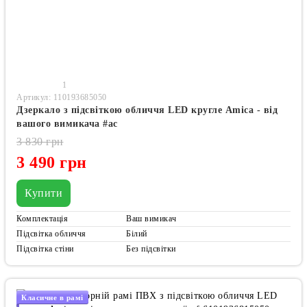
1
Артикул: 110193685050
Дзеркало з підсвіткою обличчя LED кругле Amica - від
вашого вимикача #ac
3 830 грн
3 490 грн
Купити
Комплектація
Ваш вимикач
Підсвітка обличчя
Білий
Підсвітка стіни
Без підсвітки
Класичне в рамі