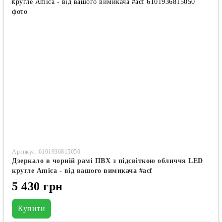
Артикул: 6101936815050
Дзеркало в чорній рамі ПВХ з підсвіткою обличчя LED
кругле Amica - від вашого вимикача #acf
5 430 грн
Купити