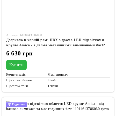
Артикул: 6108943816060
Дзеркало в чорній рамі ПВХ з двома LED підсвітками
кругле Amica - з двома механічними вимикачами #acf2
6 630 грн
Купити
Комплектація
Мех. вимикач
Підсвітка обличчя
Білий
Підсвітка стіни
Теплий
🕑 Годинник