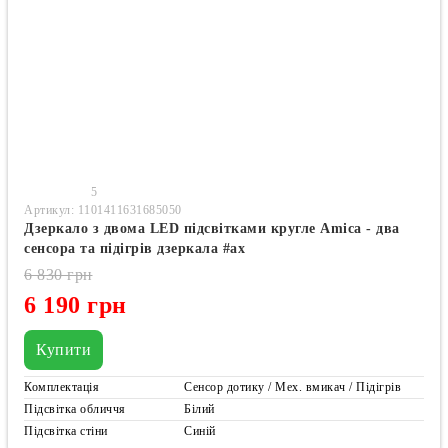
5
Артикул: 1101411631685050
Дзеркало з двома LED підсвітками кругле Amica - два
сенсора та підігрів дзеркала #ax
6 830 грн
6 190 грн
Купити
Комплектація
Сенсор дотику / Мех. вмикач / Підігрів
Підсвітка обличчя
Білий
Підсвітка стіни
Синій