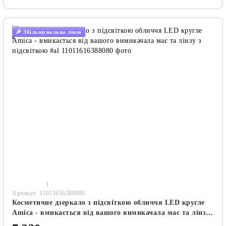
🔎 Збільшувальна лінза
1
Артикул: 11011616388080
Косметичне дзеркало з підсвіткою обличчя LED кругле
Amica - вмикається від вашого вимикачала має та лінзу
з підсвіткою #al