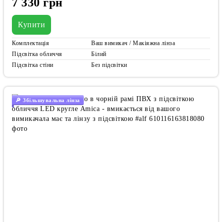
7 330 грн
Купити
Комплектація
Ваш вимикач / Макіяжна лінза
Підсвітка обличчя
Білий
Підсвітка стіни
Без підсвітки
🔎 Збільшувальна лінза