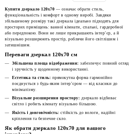
Купити дзеркало 120x70
— означає обрати стиль,
функціональність і комфорт в одному виробі. Завдяки
збільшеному розміру такі дзеркала ідеально підходять для
просторих приміщень: ванної кімнати, спальні, гардеробної
або передпокою. Вони не лише прикрашають інтер’єр, а й
візуально розширюють простір, роблячи його світлішим і
затишнішим.
Переваги дзеркал 120x70 см
Збільшена площа відображення:
забезпечує повний огляд
і зручність у щоденному використанні.
Естетика та стиль:
прямокутна форма гармонійно
поєднується з будь-яким інтер’єром — від класики до
мінімалізму.
Візуальне розширення простору:
дзеркало відбиває
світло і робить кімнату візуально більшою.
Якість і довговічність:
стійкість до вологи, надійні
кріплення та безпечне скло.
Як обрати дзеркало 120x70 для вашого