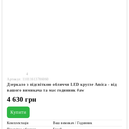
4
Артикул: 11011613786060
Дзеркало з підсвіткою обличчя LED кругле Amica - від
вашого вимикача та має годинник #aw
4 630 грн
Купити
Комплектація
Ваш вимикач / Годинник