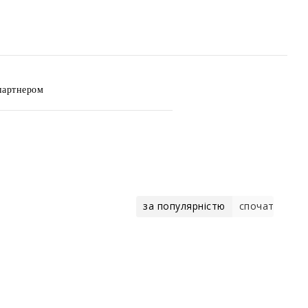
партнером
а
за популярністю
спочатку де