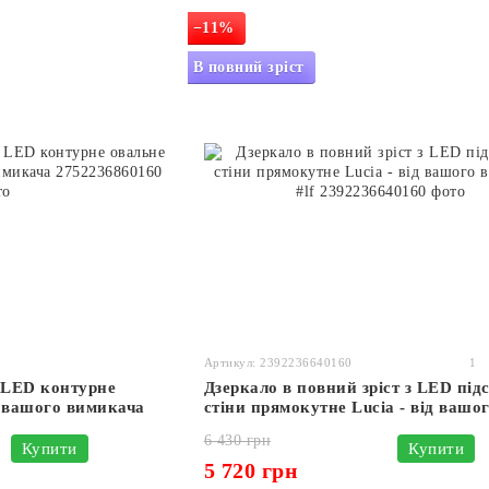
−11%
В повний зріст
Артикул: 2392236640160
1
ю LED контурне
Дзеркало в повний зріст з LED під
ід вашого вимикача
стіни прямокутне Lucia - від вашо
вимикача #lf
6 430 грн
Купити
Купити
5 720 грн