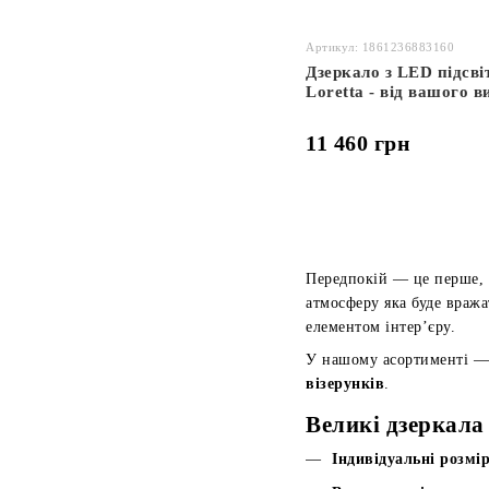
Артикул: 1861236883160
Дзеркало з LED підсві
Loretta - від вашого 
11 460 грн
Передпокій — це перше, щ
атмосферу яка буде вража
елементом інтер’єру.
У нашому асортименті — 
візерунків
.
Великі дзеркала 
Індивідуальні розмі