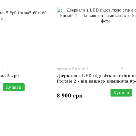
1
Артикул: Portale2-4
4
ма 5 #p0
Дзеркало з LED підсвіткою стіни о
Portale 2 - від вашого вимикача #p
Купити
Купити
8 900 грн