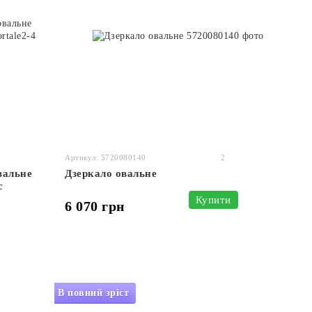
Артикул: 5720080140
2
вальне
Дзеркало овальне
c
Купити
6 070 грн
В повний зріст