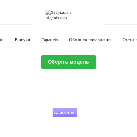
то
Відгуки
Гарантія
Обмін та повернення
Стати 
Оплата і доставка
Про нас
Контакти
Угода користувач
Політика конфіденційності
Корисна інформація
Оберіть модель
Класичне