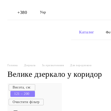
Перейти до основного контенту
+380
Укр
Каталог
Фо
Головна
Дзеркала
За призначенням
Для передпокою
Велике дзеркало у коридор
Висота, см:
121 – 200
Очистити фільтр