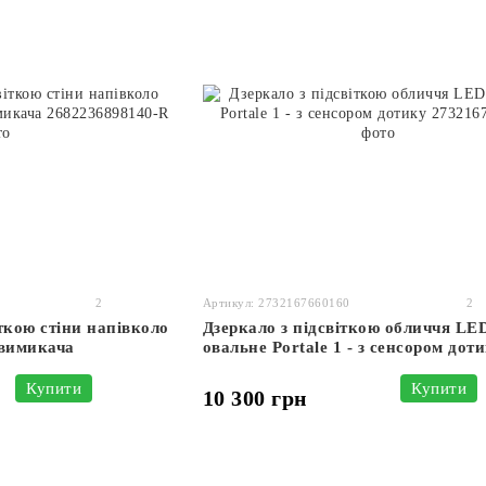
2
Артикул: 2732167660160
2
ткою стіни напівколо
Дзеркало з підсвіткою обличчя LE
 вимикача
овальне Portale 1 - з сенсором дот
Купити
Купити
10 300 грн