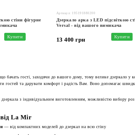
Артикул: 195191880200
ткою стіни фігурне
Дзеркало арка з LED підсвіткою ст
вимикача
Versal - від вашого вимикача
Купити
Купити
13 400 грн
о бачать гості, заходячи до вашого дому, тому велике дзеркало у к
ти гостей та дарувати комфорт і радість Вам. Воно допомагає швид
дзеркала з індивідуальним виготовленням, можливістю вибору роз
від La Mir
ри
— від компактних моделей до дзеркал на всю стіну