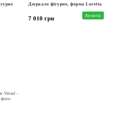
ігурне
Дзеркало фігурне, форма Loretta
Купити
7 010 грн