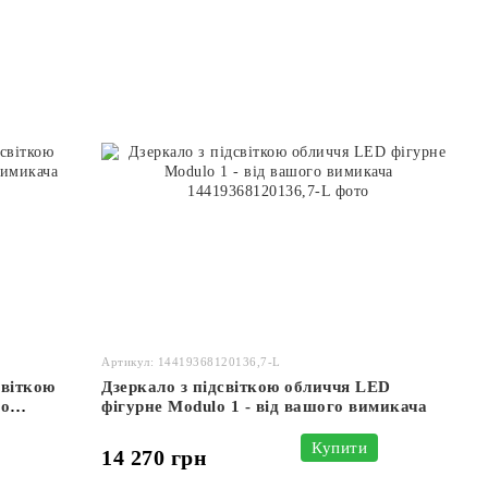
Артикул: 14419368120136,7-L
світкою
Дзеркало з підсвіткою обличчя LED
го
фігурне Modulo 1 - від вашого вимикача
Купити
14 270 грн