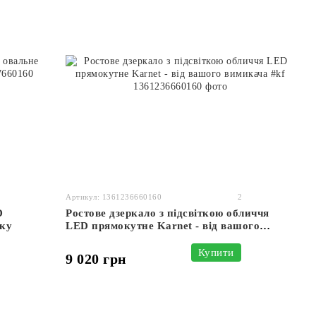
Артикул: 1361236660160
2
D
Ростове дзеркало з підсвіткою обличчя
ику
LED прямокутне Karnet - від вашого
вимикача #kf
Купити
9 020 грн