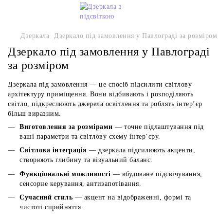
Дзеркала
Дзеркало під замовлення у Павлограді за розміром
Дзеркало під замовлення у Павлограді
за розміром
Дзеркала під замовлення — це спосіб підсилити світлову
архітектуру приміщення. Вони відбивають і розподіляють
світло, підкреслюють джерела освітлення та роблять інтер’єр
більш виразним.
Виготовлення за розмірами
— точне підлаштування під
ваші параметри та світлову схему інтер’єру.
Світлова інтеграція
— дзеркала підсилюють акценти,
створюють глибину та візуальний баланс.
Функціональні можливості
— вбудоване підсвічування,
сенсорне керування, антизапотівання.
Сучасний стиль
— акцент на відображенні, формі та
чистоті сприйняття.