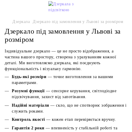
Дзеркала
Дзеркало під замовлення у Львові за розміром
Дзеркало під замовлення у Львові за
розміром
Індивідуальне дзеркало — це не просто відображення, а
частина вашого простору, створена з урахуванням кожної
деталі. Ми виготовляємо дзеркала, які поєднують
функціональність і візуальну гармонію.
Будь-які розміри
— точне виготовлення за вашими
параметрами.
Розумні функції
— сенсорне керування, світлодіодне
підсвічування, захист від запотівання.
Надійні матеріали
— скло, що не спотворює зображення і
служить роками.
Контроль якості
— кожен етап перевіряється вручну.
Гарантія 2 роки
— впевненість у стабільній роботі та