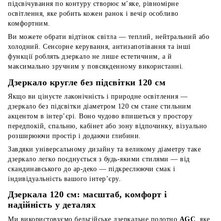
підсвічування по контуру створює м’яке, рівномірне
освітлення, яке робить кожен ранок і вечір особливо
комфортним.
Ви можете обрати відтінок світла — теплий, нейтральний або
холодний. Сенсорне керування, антизапотівання та інші
функції роблять дзеркало не лише естетичним, а й
максимально зручним у повсякденному використанні.
Дзеркало кругле без підсвітки 120 см
Якщо ви цінуєте лаконічність і природне освітлення —
дзеркало без підсвітки діаметром 120 см стане стильним
акцентом в інтер’єрі. Воно чудово впишеться у простору
передпокій, спальню, кабінет або зону відпочинку, візуально
розширюючи простір і додаючи глибини.
Завдяки універсальному дизайну та великому діаметру таке
дзеркало легко поєднується з будь-якими стилями — від
скандинавського до ар-деко — підкреслюючи смак і
індивідуальність вашого інтер’єру.
Дзеркала 120 см: масштаб, комфорт і
надійність у деталях
Ми використовуємо бельгійське дзеркальне полотно
AGC
, яке