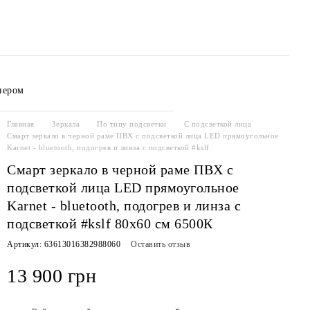
нером
соглашение
Главная
Зеркала
По типу подсветки
С подсветкой лица
Смарт зеркало в черной раме ПВХ с подсветкой лица LED прямоугольное
Karnet - bluetooth, подогрев и линза с подсветкой #kslf
Смарт зеркало в черной раме ПВХ с
подсветкой лица LED прямоугольное
Karnet - bluetooth, подогрев и линза с
подсветкой #kslf 80х60 см 6500К
Артикул: 63613016382988060
Оставить отзыв
13 900 грн