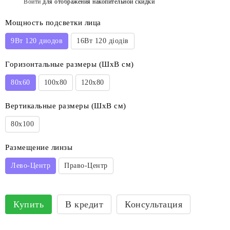
Войти
для отображения накопительной скидки
%
Мощность подсветки лица
9Вт 120 диодов
16Вт 120 діодів
Горизонтальные размеры (ШхВ см)
80х60
100х80
120х80
Вертикальные размеры (ШхВ см)
80х100
Размещение линзы
Лево-Центр
Право-Центр
Купить
В кредит
Консультация