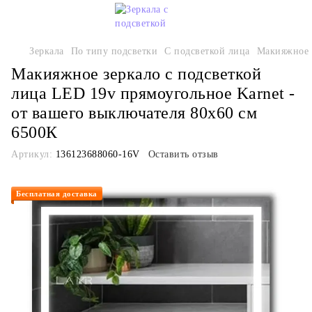
Зеркала
По типу подсветки
С подсветкой лица
Макияжное з
Макияжное зеркало с подсветкой
лица LED 19v прямоугольное Karnet -
от вашего выключателя 80х60 см
6500К
Артикул:
136123688060-16V
Оставить отзыв
Бесплатная доставка