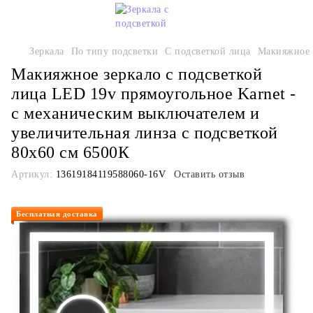
Зеркала
По типу подсветки
С подсветкой лица
Макияжное з
Макияжное зеркало с подсветкой
лица LED 19v прямоугольное Karnet -
с механическим выключателем и
увеличительная линза с подсветкой
80х60 см 6500К
Артикул:
13619184119588060-16V
Оставить отзыв
Бесплатная доставка