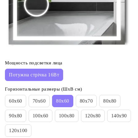
Мощность подсветки лица
Потужна стрічка 16Вт
Горизонтальные размеры (ШхВ см)
60х60
70х60
80х60
80х70
80x80
90х80
100х60
100х80
120х80
140х90
120х100