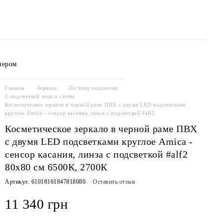
нером
соглашение
Главная
Зеркала
По типу подсветки
С подсветкой лица и стены
Косметическое зеркало в черной раме ПВХ с двумя LED подсветками
круглое Amica - сенсор касания, линза с подсветкой #alf2
Косметическое зеркало в черной раме ПВХ
с двумя LED подсветками круглое Amica -
сенсор касания, линза с подсветкой #alf2
80x80 см 6500К, 2700К
Артикул: 61018161847818080
Оставить отзыв
11 340 грн