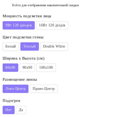
Войти
для отображения накопительной скидки
%
Мощность подсветки лица
9Вт 120 диодов
16Вт 120 діодів
Цвет подсветки стены
Белый
Теплый
Double White
Ширина х Высота (см)
80x80
90x90
100x100
Размещение линзы
Лево-Центр
Право-Центр
Подогрев
Нет
Да