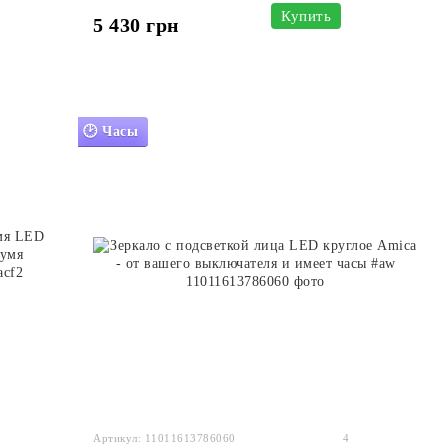
Купить
5 430 грн
🕑 Часы
Артикул: 11011613786060
4