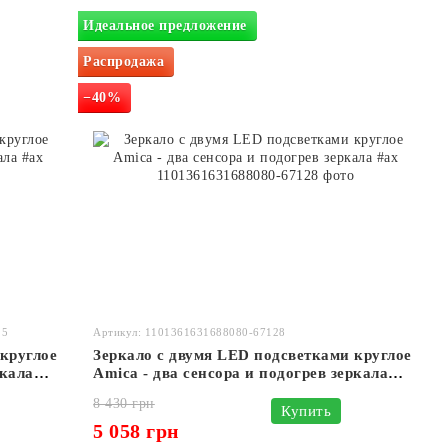
Идеальное предложение
Распродажа
−40%
5
Артикул: 1101361631688080-67128
круглое
Зеркало с двумя LED подсветками круглое
ркала
Amica - два сенсора и подогрев зеркала
#ax
8 430 грн
Купить
5 058 грн