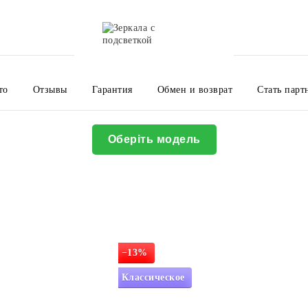
то
Отзывы
Гарантия
Обмен и возврат
Стать парт
Оплата и доставка
О нас
Контакты
Пользовательское 
Политика конфедициальности
Полезная информация
Оберіть модель
−13%
Классическое