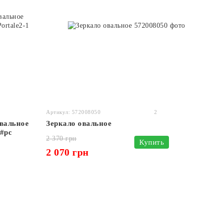
Артикул: 572008050
2
овальное
Зеркало овальное
 #pc
2 370 грн
Купить
2 070 грн