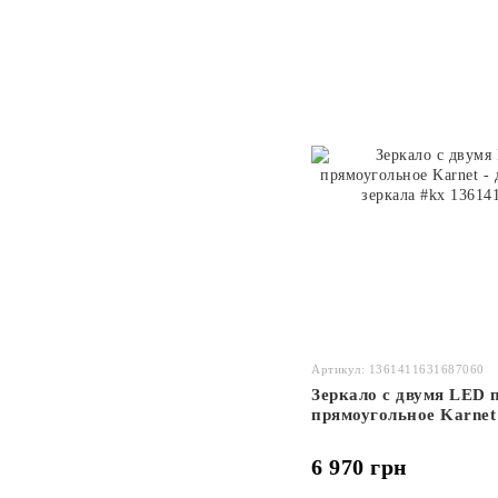
Артикул: 1361411631687060
Зеркало с двумя LED 
прямоугольное Karnet 
подогрев зеркала #kx
6 970 грн