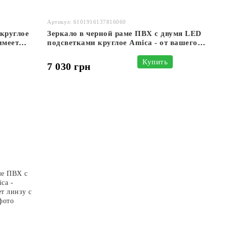
Артикул: 6101916137816060
круглое
Зеркало в черной раме ПВХ с двумя LED
имеет
подсветками круглое Amica - от вашего
выключателя и имеет часы #awf2
Купить
7 030 грн