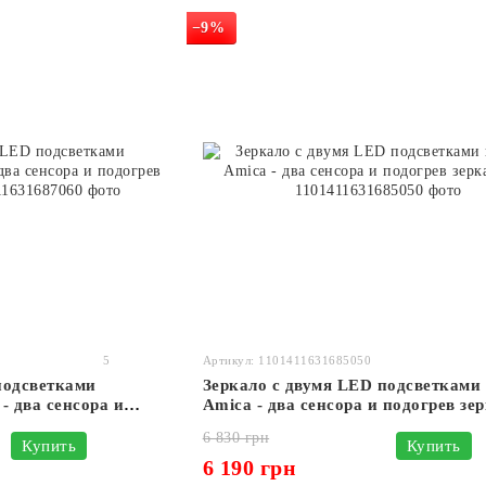
−9%
5
Артикул: 1101411631685050
подсветками
Зеркало с двумя LED подсветками 
- два сенсора и
Amica - два сенсора и подогрев зе
#ax
6 830 грн
Купить
Купить
6 190 грн