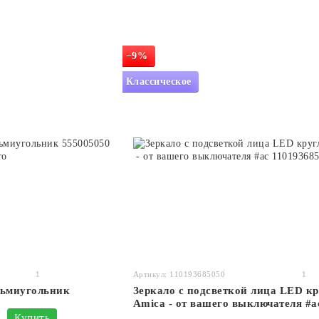
−9%
Классическое
1
Артикул: 110193685050
1
сьмиугольник
Зеркало с подсветкой лица LED кр
Amica - от вашего выключателя #a
Купить