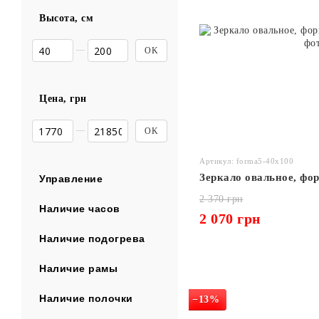
Высота, см
От Высота, см
До Высота, см
OK
Цена, грн
От Цена, грн
До Цена, грн
OK
Артикул: forma5-40x100
Зеркало овальное, фор
Управление
2 370 грн
Наличие часов
2 070 грн
Наличие подогрева
Наличие рамы
Наличие полочки
−13%