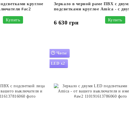
подсветками круглое
Зеркало в черной раме ПВХ с дву
ключателя #ac2
подсветками круглое Amica - с дв
механическими выключателями #a
Купить
Купить
6 630 грн
🕑 Часы
LED x2