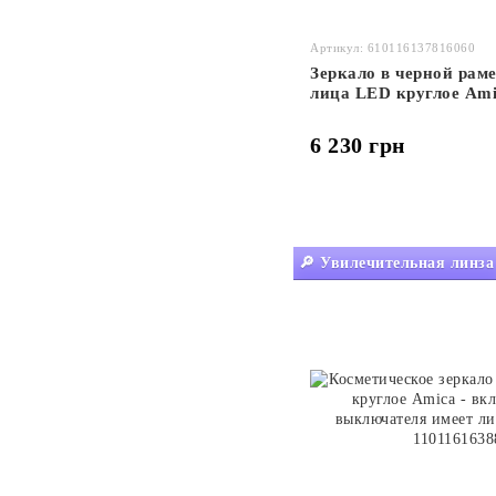
Артикул: 610116137816060
Зеркало в черной рам
лица LED круглое Ami
выключателя и имеет 
6 230 грн
🔎 Увилечительная линза