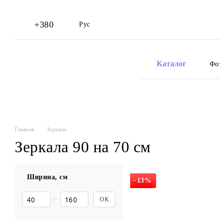
Перейти к основному контенту
+380
Рус
Каталог
Фо
Главная
Зеркала
Зеркала 90 на 70 см
Ширина, см
−13%
От Ширина, см
До Ширина, см
OK