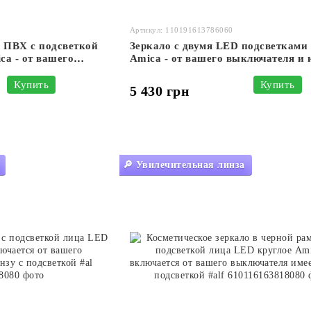
Артикул: 110191613786060
е ПВХ с подсветкой
Зеркало с двумя LED подсветками 
ca - от вашего
Amica - от вашего выключателя и 
часы #awf
часы #aw2
Купить
Купить
5 430 грн
🔎 Увилечительная линза