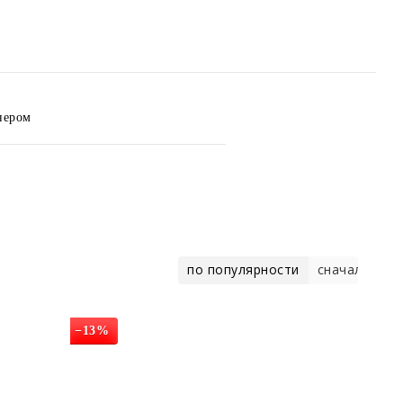
нером
соглашение
по популярности
сначала деш
−13%