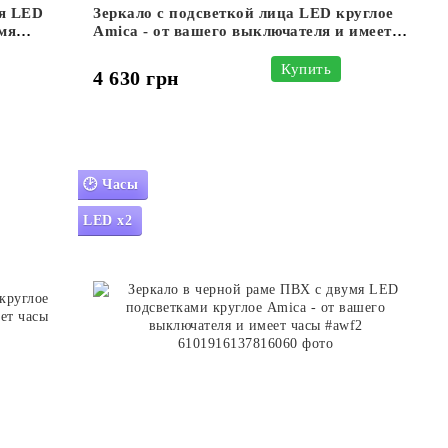
мя LED
Зеркало с подсветкой лица LED круглое
умя
Amica - от вашего выключателя и имеет
cf2
часы #aw
Купить
4 630 грн
🕑 Часы
LED x2