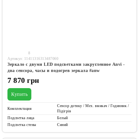
8
Артикул: 11411316313487060
Зеркало с двумя LED подсветками закругленное Anvi -
два сенсора, часы и подогрев зеркала #anw
7 870 грн
Купить
Сенсор дотику / Мех. вмикач / Годинник /
Комплектация
Підігрів
Подсветка лица
Белый
Подсветка стены
Синий