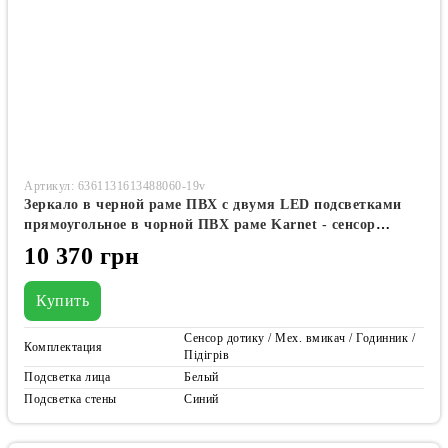
Артикул: 6361131613488060-19v
Зеркало в черной раме ПВХ с двумя LED подсветками
прямоугольное в чорной ПВХ раме Karnet - сенсор
касания и часы #kwf
10 370 грн
Купить
Сенсор дотику / Мех. вмикач / Годинник /
Комплектация
Підігрів
Подсветка лица
Белый
Подсветка стены
Синий