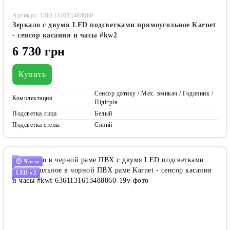
Артикул: 1361131613488060
Зеркало с двумя LED подсветками прямоугольное Karnet
- сенсор касания и часы #kw2
6 730 грн
Купить
Сенсор дотику / Мех. вмикач / Годинник /
Комплектация
Підігрів
Подсветка лица
Белый
Подсветка стены
Синий
🕑 Часы
LED x2