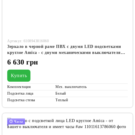
Артикул: 6108943816060
Зеркало в черной раме ПВХ с двумя LED подсветками
круглое Amica - с двумя механическими выключателями
#acf2
6 630 грн
Купить
Комплектация
Мех. выключатель
Подсветка лица
Белый
Подсветка стены
Теплый
🕑 Часы