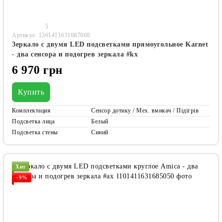
5
Артикул: 1361411631687060
Зеркало с двумя LED подсветками прямоугольное Karnet
- два сенсора и подогрев зеркала #kx
6 970 грн
Купить
Комплектация
Сенсор дотику / Мех. вмикач / Підігрів
Подсветка лица
Белый
Подсветка стены
Синий
Хит
−9%