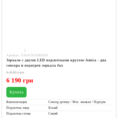
5
Артикул: 1101411631685050
Зеркало с двумя LED подсветками круглое Amica - два
сенсора и подогрев зеркала #ax
6 830 грн
6 190 грн
Купить
Комплектация
Сенсор дотику / Мех. вмикач / Підігрів
Подсветка лица
Белый
Подсветка стены
Синий