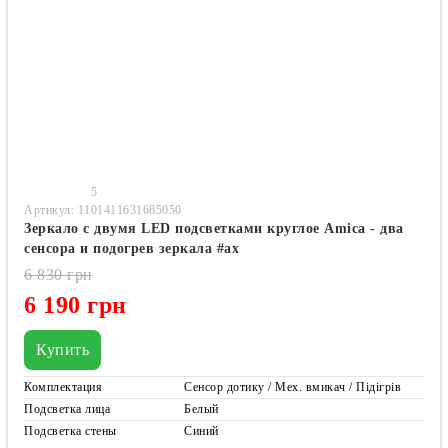
5
Артикул: 1101411631685050
Зеркало с двумя LED подсветками круглое Amica - два
сенсора и подогрев зеркала #ax
6 830 грн
6 190 грн
Купить
Комплектация
Сенсор дотику / Мех. вмикач / Підігрів
Подсветка лица
Белый
Подсветка стены
Синий