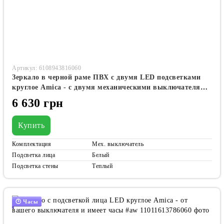
Артикул: 6108943816060
Зеркало в черной раме ПВХ с двумя LED подсветками
круглое Amica - с двумя механическими выключателями
#acf2
6 630 грн
Купить
Комплектация
Мех. выключатель
Подсветка лица
Белый
Подсветка стены
Теплый
🕑 Часы