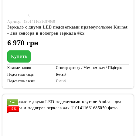
5
Артикул: 1361411631687060
Зеркало с двумя LED подсветками прямоугольное Karnet
- два сенсора и подогрев зеркала #kx
6 970 грн
Купить
Комплектация
Сенсор дотику / Мех. вмикач / Підігрів
Подсветка лица
Белый
Подсветка стены
Синий
Хит
−9%