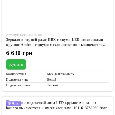
Артикул: 6108943816060
Зеркало в черной раме ПВХ с двумя LED подсветками
круглое Amica - с двумя механическими выключателями
#acf2
6 630 грн
Купить
Комплектация
Мех. выключатель
Подсветка лица
Белый
Подсветка стены
Теплый
🕑 Часы