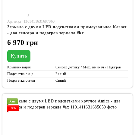
5
Артикул: 1361411631687060
Зеркало с двумя LED подсветками прямоугольное Karnet
- два сенсора и подогрев зеркала #kx
6 970 грн
Купить
Комплектация
Сенсор дотику / Мех. вмикач / Підігрів
Подсветка лица
Белый
Подсветка стены
Синий
Хит
−9%