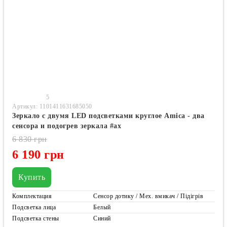
5
Артикул: 1101411631685050
Зеркало с двумя LED подсветками круглое Amica - два
сенсора и подогрев зеркала #ax
6 830 грн
6 190 грн
Купить
Комплектация
Сенсор дотику / Мех. вмикач / Підігрів
Подсветка лица
Белый
Подсветка стены
Синий