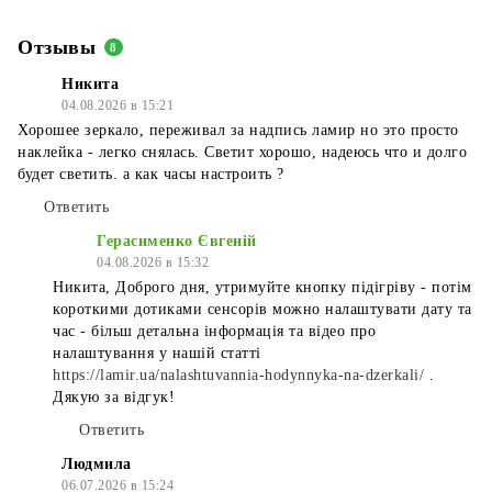
Отзывы
8
Никита
04.08.2026 в 15:21
Хорошее зеркало, переживал за надпись ламир но это просто
наклейка - легко снялась. Светит хорошо, надеюсь что и долго
будет светить. а как часы настроить ?
Ответить
Герасименко Євгеній
04.08.2026 в 15:32
Никита, Доброго дня, утримуйте кнопку підігріву - потім
короткими дотиками сенсорів можно налаштувати дату та
час - більш детальна інформація та відео про
налаштування у нашій статті
https://lamir.ua/nalashtuvannia-hodynnyka-na-dzerkali/
.
Дякую за відгук!
Ответить
Людмила
06.07.2026 в 15:24