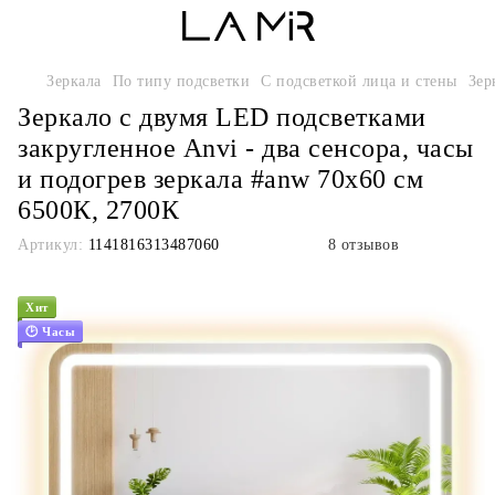
Зеркала
По типу подсветки
С подсветкой лица и стены
Зер
Зеркало с двумя LED подсветками
закругленное Anvi - два сенсора, часы
и подогрев зеркала #anw 70х60 см
6500К, 2700К
Артикул:
1141816313487060
8 отзывов
Хит
🕑 Часы