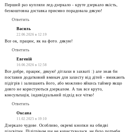
Перший раз купляли лед-дзеркало - круте дзеркало якість,
безкоштовна доставка приємно порадовала дякую!
Ответить
Василь
22.06.2026 в 12:19
Все ок, працює, як на фото. дякую!
Ответить
Евгеній
16.06.2026 в 12:58
Все добре, працює, дякую! дітлахи в захваті :) але знав би
поставив додатковий вмикач для захисту від дітей - вмикають
підігрів і залишають його, або можливо яйкись таймер якщо
довго не користуються дзеркалом. А так все круто,
консультація, індивідуальний підхід все чітко!
Ответить
Оксана
11.02.2025 в 19:10
Дзеркало чудове. Особливо, окремі кнопки на обидві
підсвітки. Підігрівом ще не користувалася, не було потреби.