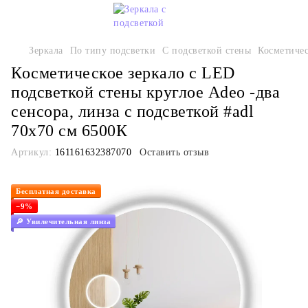
Зеркала
По типу подсветки
С подсветкой стены
Косметичес
Косметическое зеркало с LED
подсветкой стены круглое Adeo -два
сенсора, линза с подсветкой #adl
70x70 см 6500К
Артикул:
161161632387070
Оставить отзыв
Бесплатная доставка
−9%
🔎 Увилечительная линза