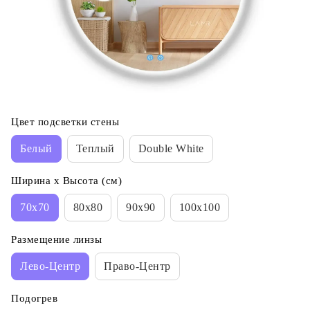
Цвет подсветки стены
Белый
Теплый
Double White
Ширина х Высота (см)
70x70
80x80
90x90
100x100
Размещение линзы
Лево-Центр
Право-Центр
Подогрев