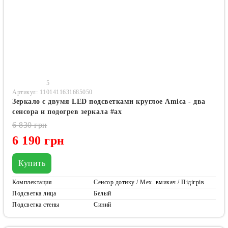
5
Артикул: 1101411631685050
Зеркало с двумя LED подсветками круглое Amica - два
сенсора и подогрев зеркала #ax
6 830 грн
6 190 грн
Купить
Комплектация
Сенсор дотику / Мех. вмикач / Підігрів
Подсветка лица
Белый
Подсветка стены
Синий