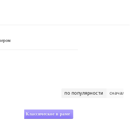
нером
соглашение
по популярности
сначала деш
Классическое в раме