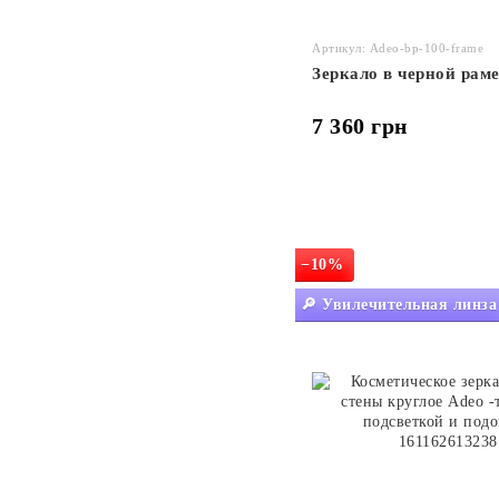
Артикул: Adeo-bp-100-frame
Зеркало в черной рам
7 360 грн
−10%
🔎 Увилечительная линза