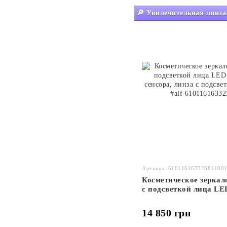
🔎 Увилечительная линза
Артикул: 61011616332381100
Косметическое зеркал
с подсветкой лица LE
три сенсора, линза с 
подогрев зеркала #alf
14 850 грн