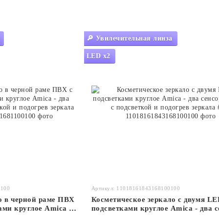
🔎 Увилечительная линза
LED x2
0100
Артикул: 11018161843168100100
о в черной раме ПВХ
Косметическое зеркало с двумя LE
ами круглое Amica -
подсветками круглое Amica - два с
подсветкой и
линза с подсветкой и подогрев зер