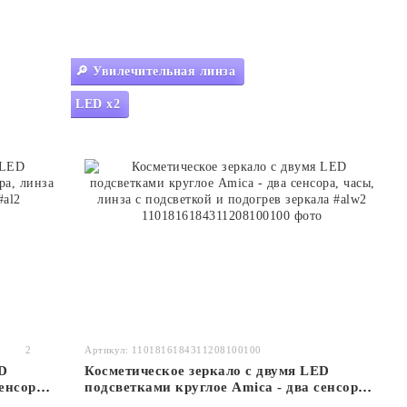
🔎 Увилечительная линза
LED x2
2
Артикул: 1101816184311208100100
D
Косметическое зеркало с двумя LED
енсора,
подсветками круглое Amica - два сенсора,
кала
часы, линза с подсветкой и подогрев