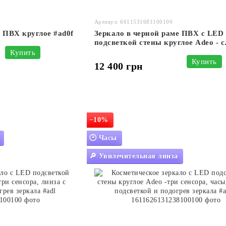
Артикул: 6611531681100100
е ПВХ круглое #ad0f
Зеркало в черной раме ПВХ с LED
подсветкой стены круглое Adeo - с
сенсором касания и подогрев зерка
Купить
Купить
12 400 грн
−10%
🕑 Часы
🔎 Увилечительная линза