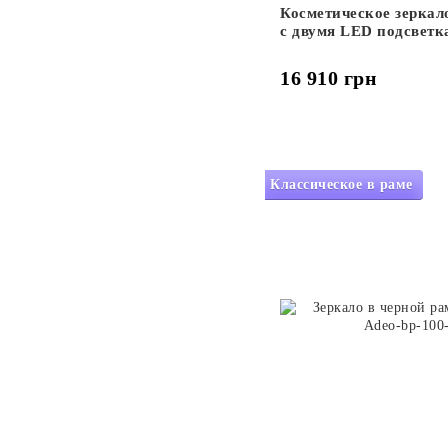
Косметическое зеркал
с двумя LED подсветк
два сенсора, часы, ли
подогрев зеркала #alw
16 910 грн
Классическое в раме