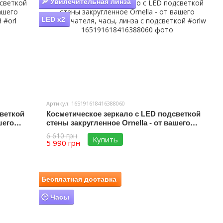
🔎 Увилечительная линза
LED x2
Артикул: 165191618416388060
веткой
Косметическое зеркало с LED подсветкой
шего
стены закругленное Ornella - от вашего
#orl
выключателя, часы, линза с подсветкой
6 610 грн
Купить
#orlw
5 990 грн
Бесплатная доставка
🕑 Часы