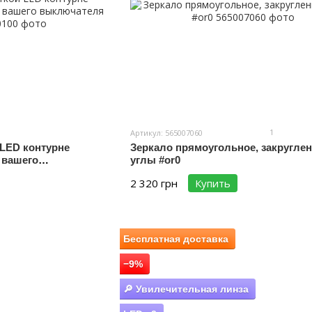
1
Артикул: 565007060
 LED контурне
Зеркало прямоугольное, закругле
т вашего
углы #or0
2 320 грн
Купить
Бесплатная доставка
−9%
🔎 Увилечительная линза