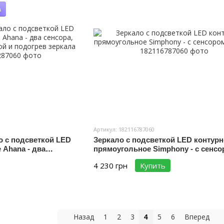
а
Артикул: 182116787060
о с подсветкой LED
Зеркало с подсветкой LED контурн
 Ahana - два
прямоугольное Simphony - с сенс
с подсветкой и
касания
4 230 грн
Купить
Назад
1
2
3
5
6
Вперед
4