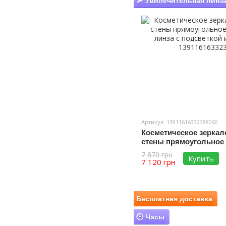
🔎 Увилечительная линз
Артикул: 13911616332388060
Косметическое зеркал
стены прямоугольное L
линза с подсветкой и 
7 870 грн
Купить
7 120 грн
Бесплатная доставка
🕑 Часы