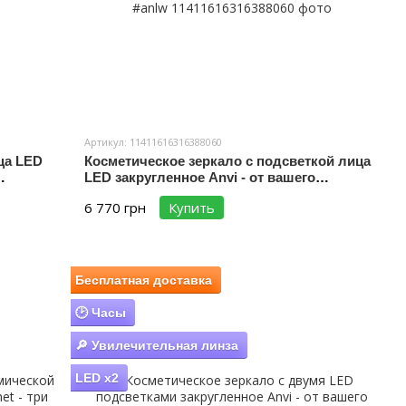
Артикул: 11411616316388060
ца LED
Косметическое зеркало с подсветкой лица
LED закругленное Anvi - от вашего
выключателя, часы и линза с подсветкой
6 770 грн
Купить
#anlw
Бесплатная доставка
🕑 Часы
🔎 Увилечительная линза
LED x2