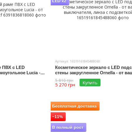
LED x2
Артикул: 16519161845488060
е ПВХ с LED
Косметическое зеркало с LED подс
моугольное Lucia -
стены закругленное Ornella - от ва
я #lcf
выключателя, линза с подсветкой 
5 810 грн
Купить
5 270 грн
Бесплатная доставка
−11%
В полный рост