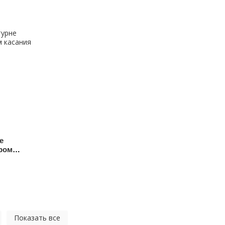
е
ором
Показать все