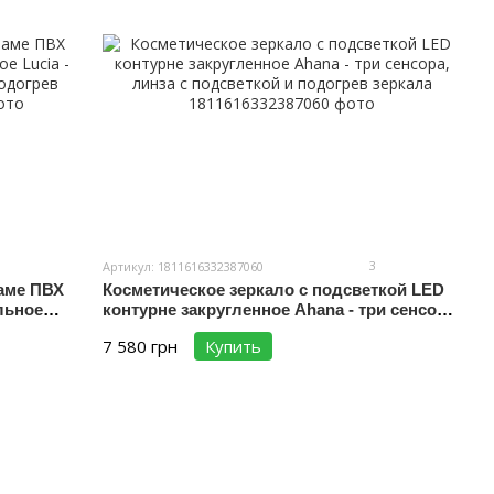
3
Артикул: 1811616332387060
раме ПВХ
Косметическое зеркало с подсветкой LED
льное
контурне закругленное Ahana - три сенсора,
ткой и
линза с подсветкой и подогрев зеркала
7 580 грн
Купить