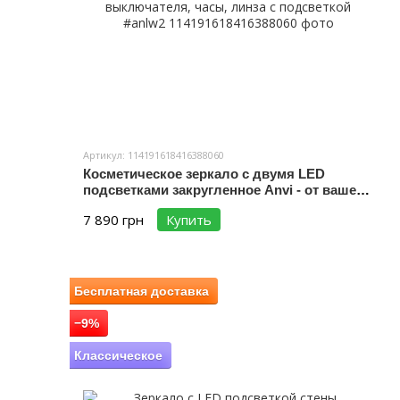
Артикул: 114191618416388060
Косметическое зеркало с двумя LED
подсветками закругленное Anvi - от вашего
а и
выключателя, часы, линза с подсветкой
7 890 грн
Купить
#anlw2
Бесплатная доставка
−9%
Классическое