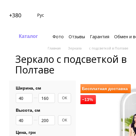
Перейти к основному контенту
+380
Рус
Фото
Отзывы
Гарантия
Обмен и в
Каталог
Политика конфедициальности
Поле
Главная
Зеркала
с подсветкой в Полтаве
Зеркало с подсветкой в
Полтаве
Ширина, см
Бесплатная доставка
От Ширина, см
До Ширина, см
OK
−13%
Высота, см
От Высота, см
До Высота, см
OK
Цена, грн