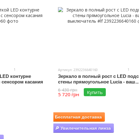
1
1
Артикул: 2392236640160
 LED контурне
Зеркало в полный рост с LED подс
с сенсором касания
стены прямоугольное Lucia - ваш
выключатель #lf
6 430 грн
Купить
5 720 грн
Бесплатная доставка
🔎 Увилечительная линза