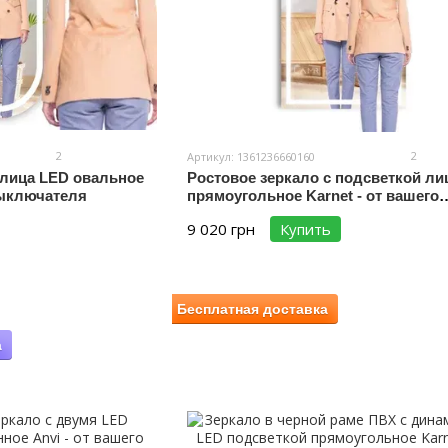
2
2
Артикул: 1361236660160
 лица LED овальное
Ростовое зеркало с подсветкой ли
 выключателя
прямоугольное Karnet - от вашего
выключателя #kf
9 020 грн
Купить
Бесплатная доставка
а