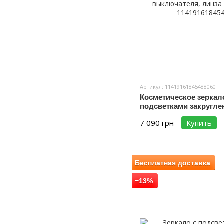
Артикул: 11419161845488060
Косметическое зеркал
подсветками закруглен
выключателя, линза с
7 090 грн
Купить
Бесплатная доставка
−13%