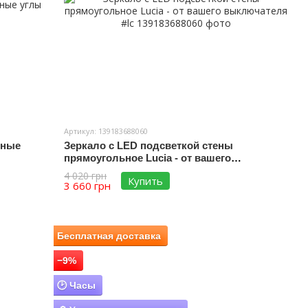
Артикул: 139183688060
нные
Зеркало с LED подсветкой стены
прямоугольное Lucia - от вашего
выключателя #lc
4 020 грн
Купить
3 660 грн
Бесплатная доставка
−9%
🕑 Часы