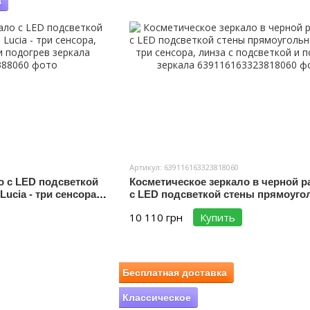
а
Артикул: 639116163323818060
о с LED подсветкой
Косметическое зеркало в черной 
ucia - три сенсора,
с LED подсветкой стены прямоуго
подогрев зеркала
Lucia - три сенсора, линза с подсве
10 110 грн
Купить
подогрев зеркала
Бесплатная доставка
Классическое