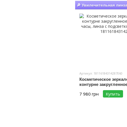
🔎 Увилечительная линз
Артикул: 18116184314287060
Косметическое зеркал
контурне закругленное
сенсора, часы, линза 
7 980 грн
Купить
подогрев зеркала