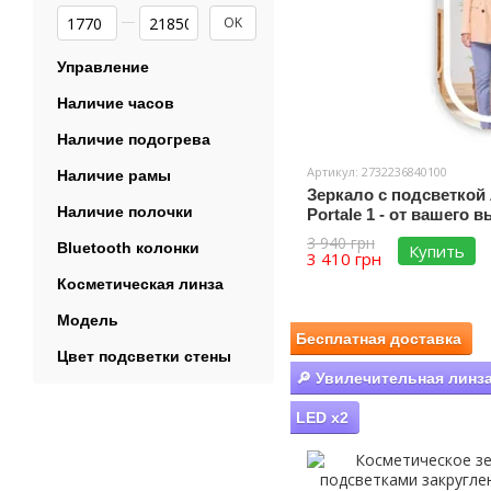
От Цена, грн
До Цена, грн
OK
Управление
Наличие часов
Наличие подогрева
Артикул: 2732236840100
Наличие рамы
Зеркало с подсветкой
Наличие полочки
Portale 1 - от вашего
3 940 грн
Bluetooth колонки
Купить
3 410 грн
Косметическая линза
Модель
Бесплатная доставка
Цвет подсветки стены
🔎 Увилечительная линз
LED x2