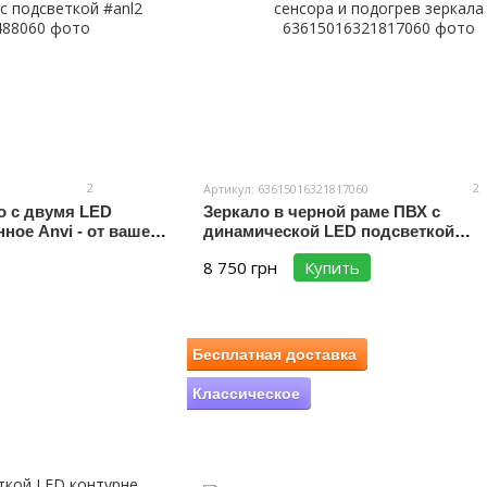
2
2
Артикул: 63615016321817060
о с двумя LED
Зеркало в черной раме ПВХ c
ное Anvi - от вашего
динамической LED подсветкой
 подсветкой #anl2
прямоугольное Karnet - три сенсор
8 750 грн
Купить
подогрев зеркала
Бесплатная доставка
Классическое